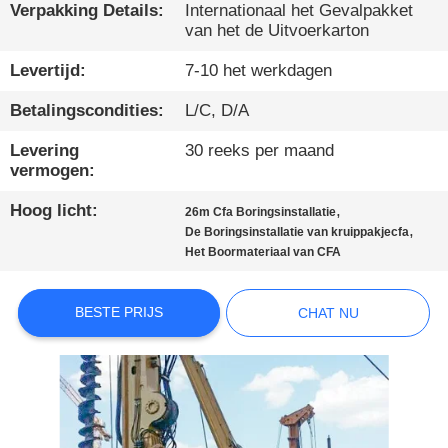
Verpakking Details:
Internationaal het Gevalpakket
van het de Uitvoerkarton
KWALITEITSCONTROLE
Levertijd:
7-10 het werkdagen
CONTACTEER
Betalingscondities:
L/C, D/A
ONS
Levering
30 reeks per maand
vermogen:
CHAT
Hoog licht:
,
26m Cfa Boringsinstallatie
NU
,
De Boringsinstallatie van kruippakjecfa
Het Boormateriaal van CFA
COMPANY
BESTE PRIJS
CHAT NU
NEWS
SITEMAP