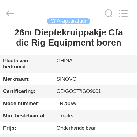
International
&
Sinovo
Heavy
Industry
Co.Ltd..
CFA-apparatuur
All
Rights
26m Dieptekruippakje Cfa
HUIS
Reserved.
die Rig Equipment boren
PRODUCTEN
Plaats van
CHINA
herkomst:
VR-
SHOW
Merknaam:
SINOVO
Certificering:
CE/GOST/ISO9001
ONGEVEER
Modelnummer:
TR280W
ONS
Min. bestelaantal:
1 reeks
FABRIEKSREIS
Prijs:
Onderhandelbaar