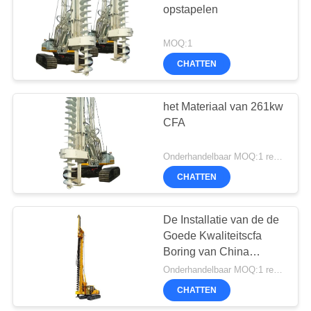
opstapelen
MOQ:1
CHATTEN
het Materiaal van 261kw
CFA
Onderhandelbaar MOQ:1 reeks
CHATTEN
De Installatie van de de
Goede Kwaliteitscfa
Boring van China
Maximum het Boren
Onderhandelbaar MOQ:1 reeks
Diepte 16,5 m voor
CHATTEN
Stichtingsstapel