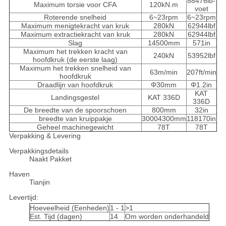
88476lb-
Maximum torsie voor CFA
120kN.m
voet
Roterende snelheid
6~23rpm
6~23rpm
Maximum menigtekracht van kruk
280kN
62944lbf
Maximum extractiekracht van kruk
280kN
62944lbf
Slag
14500mm
571in
Maximum het trekken kracht van
240kN
53952lbf
hoofdkruk (de eerste laag)
Maximum het trekken snelheid van
63m/min
207ft/min
hoofdkruk
Draadlijn van hoofdkruk
Φ30mm
Φ1.2in
KAT
Landingsgestel
KAT 336D
336D
De breedte van de spoorschoen
800mm
32in
breedte van kruippakje
30004300mm
118170in
Geheel machinegewicht
78T
78T
Verpakking & Levering
Verpakkingsdetails
Naakt Pakket
Haven
Tianjin
Levertijd:
Hoeveelheid (Eenheden)
1 - 1
>1
Est. Tijd (dagen)
14
Om worden onderhandeld