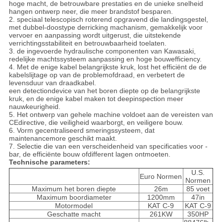
hoge macht, de betrouwbare prestaties en de unieke snelheid
hangen ontwerp neer, die meer brandstof besparen.
2. speciaal telescopisch roterend opgravend die landingsgestel,
met dubbel-doostype derricking machanism, gemakkelijk voor
vervoer en aanpassing wordt uitgerust, die uitstekende
verrichtingsstabiliteit en betrouwbaarheid toelaten.
3. de ingevoerde hydraulische componenten van Kawasaki,
redelijke machtssysteem aanpassing en hoge bouwefficiency.
4. Met de enige kabel belangrijkste kruk, lost het efficiënt de de
kabelslijtage op van de problemofdraad, en verbetert de
levensduur van draadkabel.
een detectiondevice van het boren diepte op de belangrijkste
kruk, en de enige kabel maken tot deepinspection meer
nauwkeurigheid.
5. Het ontwerp van gehele machine voldoet aan de vereisten van
CEdirective, die veiligheid waarborgt, en veiligere bouw.
6. Vorm gecentraliseerd smeringssysteem, dat
maintenancemore geschikt maakt.
7. Selectie die van een verscheidenheid van specificaties voor -
bar, de efficiënte bouw ofdifferent lagen ontmoeten.
Technische parameters:
U.S.
Euro Normen
Normen
Maximum het boren diepte
26m
85 voet
Maximum boordiameter
1200mm
47in
Motormodel
KAT C-9
KAT C-9
Geschatte macht
261KW
350HP