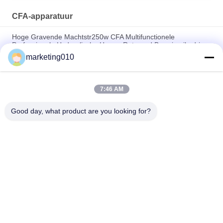
CFA-apparatuur
Hoge Gravende Machtstr250w CFA Multifunctionele
Professionele Hydraulische Hamer Roterend Boorrig pile driver
marketing010
Geavanceerde Long Auger Boormachine.
Bouwwerkzaamheden 800mm van de Stichtings de
7:46 AM
Hydraulische Stapels van de Boorgatdiameter Installatie van
de de Mijn Roterende Boring
Good day, what product are you looking for?
populaire categorieën
Alle
Hydraulische 
Roterende 
Stapelbreker
Boorinstallaties
Kernboren Rig
CFA-Apparatuur
Waterput 