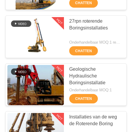
CHATTEN
KWALITEITSCONTROLE
HOT
27rpn roterende
55
CONTACTEER
Boringsinstallaties
ONS
Kernboren Rig
Onderhandelbaar MOQ:1 reeks
CHATTEN
CHAT
NU
HOT
Geologische
Hydraulische
Boringsinstallatie
COMPANY
28
Onderhandelbaar MOQ:1
NEWS
CHATTEN
CFA-apparatuur
SITEMAP
HOT
Installaties van de weg
de Roterende Boring