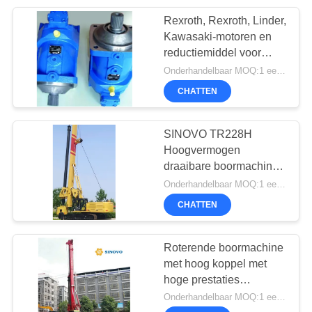
Rexroth, Rexroth, Linder,
26
Kawasaki-motoren en
Diepwand
reductiemiddel voor
roterende
Onderhandelbaar MOQ:1 eenheid
Apparatuur
boringsinstallatie
CHATTEN
SINOVO TR228H
Hoogvermogen
draaibare boormachine
15
voor waterputten -
Onderhandelbaar MOQ:1 eenheid
Horizontal
Efficiënt en betrouwbaar
CHATTEN
Directional Drilling
Roterende boormachine
Rig
met hoog koppel met
hoge prestaties
TR210D: Top-of-the-line
Onderhandelbaar MOQ:1 eenheid
boormachine voor