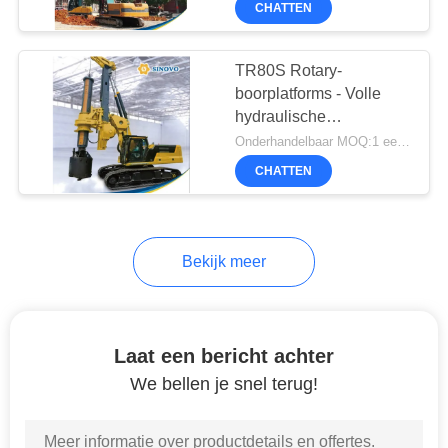
CHATTEN
27
toepassingen met hoog
koppel
Geologische
TR80S Rotary-
boorplatform
boorplatforms - Volle
hydraulische
technologie met een
Onderhandelbaar MOQ:1 eenheid
lage hoofdruimte
CHATTEN
23
Bekijk meer
Hydraulische
Statische Pile Driver
Laat een bericht achter
We bellen je snel terug!
23