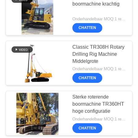
boormachine krachtig
33
Onderhandelbaar MOQ:1 reeks
Hydraulische
CHATTEN
Crawler
Classic TR308H Rotary
Boormachines
Drilling Rig Machine
Middelgrote
Onderhandelbaar MOQ:1 reeks
CHATTEN
27
Sterke roterende
Desander
boormachine TR360HT
hoge configuratie
Onderhandelbaar MOQ:1 reeks
CHATTEN