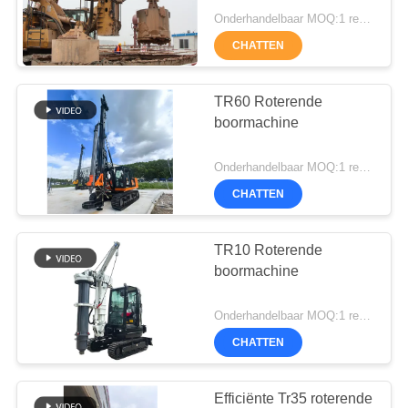
PRIVACYBELEID
Onderhandelbaar MOQ:1 reeks
CHATTEN
47
Waterput
TR60 Roterende
boormachine
boorplatform
Onderhandelbaar MOQ:1 reeks
CHATTEN
TR10 Roterende
25
boormachine
Omhulselrotator
Onderhandelbaar MOQ:1 reeks
CHATTEN
Efficiënte Tr35 roterende