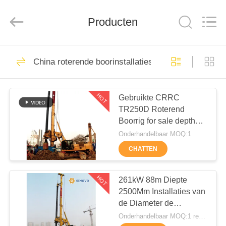
International
&
Sinovo
Heavy
Producten
Industry
Co.Ltd..
All
Rights
HUIS
Reserved.
48
China roterende boorinstallaties
Hydraulische
PRODUCTEN
Stapelbreker
HOT
Gebruikte CRRC
TR250D Roterend
VR-
Boorrig for sale depth
SHOW
80m
Onderhandelbaar MOQ:1
CHATTEN
68
ONGEVEER
roterende
ONS
HOT
261kW 88m Diepte
2500Mm Installaties van
boorinstallaties
de Diameter de
FABRIEKSREIS
Roterende Boring
Onderhandelbaar MOQ:1 reeks