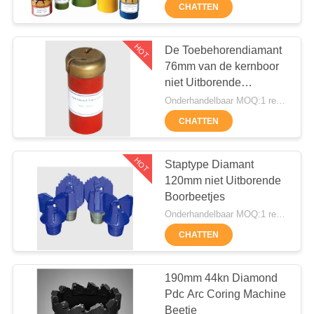
CHATTEN
KWALITEITSCONTROLE
HOT
De Toebehorendiamant
55
CONTACTEER
76mm van de kernboor
niet Uitborende
ONS
Kernboren Rig
Boorbeetjes
Onderhandelbaar MOQ:1 reeks
CHATTEN
CHAT
NU
HOT
Staptype Diamant
120mm niet Uitborende
Boorbeetjes
COMPANY
28
Onderhandelbaar MOQ:1 reeks
NEWS
CHATTEN
CFA-apparatuur
SITEMAP
190mm 44kn Diamond
Pdc Arc Coring Machine
Beetje