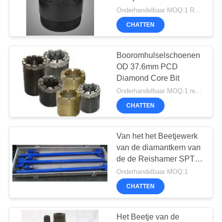
PRIVACYBELEID
Onderhandelbaar MOQ:1 REEKS
CHATTEN
47
Waterput
Booromhulselschoenen
OD 37.6mm PCD
boorplatform
Diamond Core Bit
Onderhandelbaar MOQ:1 reeks
CHATTEN
Van het het Beetjewerk
25
van de diamantkern van
de de Reishamer SPT
Omhulselrotator
Auto de
Onderhandelbaar MOQ:1
Aandrijvingsstaven en
CHATTEN
een Gespleten
Buismonstertrekker voor
Hamer SPT-
Het Beetje van de