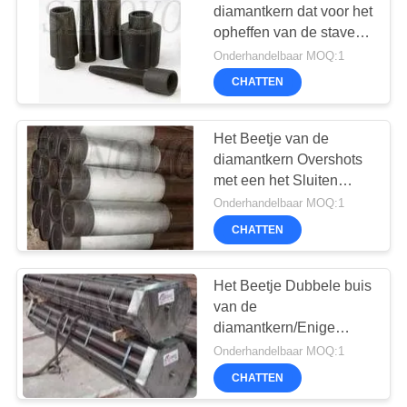
diamantkern dat voor het
opheffen van de staven,
33
de Kranen van de
Onderhandelbaar MOQ:1
Staafterugwinning,
Hydraulische
CHATTEN
Insluitende de
Crawler
Terugwinningshulpmiddelen
wordt gebruikt van
Het Beetje van de
Boormachines
Terugwinningskranen
diamantkern Overshots
met een het Sluiten
Mechanisme voor het
Onderhandelbaar MOQ:1
Systeem van de
CHATTEN
27
Draadlijn
Het Beetje Dubbele buis
Desander
van de
diamantkern/Enige
Buis/Drievoudige Buis
Onderhandelbaar MOQ:1
die RodUsed voor het
CHATTEN
Opheffen van de Staven