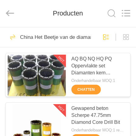
International
&
Sinovo
Heavy
Producten
Industry
Co.Ltd..
All
Rights
HUIS
Reserved.
48
China Het Beetje van de diamantkern
Hydraulische
PRODUCTEN
Stapelbreker
HOT
AQ BQ NQ HQ PQ
Oppervlakte set
VR-
Diamanten kern
SHOW
boorgereedschappen
Onderhandelbaar MOQ:1
CHATTEN
68
ONGEVEER
roterende
ONS
HOT
Gewapend beton
Scherpe 47.75mm
boorinstallaties
Diamond Core Drill Bit
FABRIEKSREIS
Onderhandelbaar MOQ:1 reeks