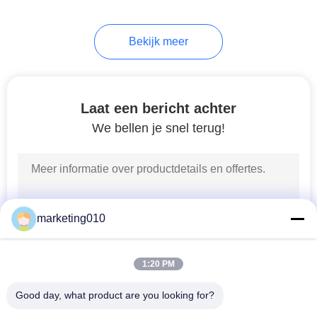
of het Insluiten boren
26
Bekijk meer
Diepwand
Apparatuur
Laat een bericht achter
We bellen je snel terug!
15
Horizontal
marketing010
Directional Drilling
Rig
1:20 PM
Good day, what product are you looking for?