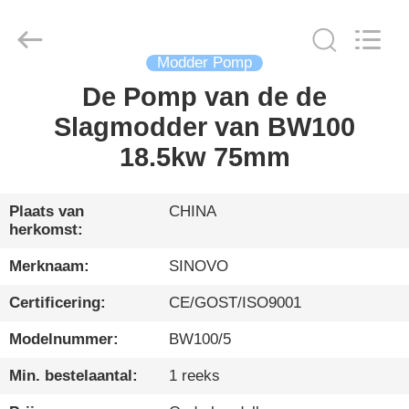
International
&
Sinovo
Heavy
Industry
Co.Ltd..
Modder Pomp
All
Rights
De Pomp van de de
HUIS
Reserved.
Slagmodder van BW100
PRODUCTEN
18.5kw 75mm
VR-
Plaats van
CHINA
herkomst:
SHOW
Merknaam:
SINOVO
ONGEVEER
Certificering:
CE/GOST/ISO9001
ONS
Modelnummer:
BW100/5
Min. bestelaantal:
1 reeks
FABRIEKSREIS