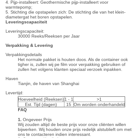
4. Pijp-installeert: Geothermische pijp-installeert voor
warmtepomp;
5. Stichting die opstapelen zich: De stichting die van het klein-
diametergat het boren opstapelen.
Leveringscapaciteit
Leveringscapaciteit:
30000 Reeks/Reeksen per Jaar
Verpakking & Levering
Verpakkingsdetails
Het normale pakket is houten doos. Als de container ook
tigher is, zullen wij pe film voor verpakking gebruiken of
zullen het volgens klanten speciaal verzoek inpakken.
Haven
Tianjin, de haven van Shanghai
Levertijd:
Hoeveelheid (Reeksen)
1 - 1
>1
Est. Tijd (dagen)
15
Om worden onderhandeld
FAQ
1.
Ongeveer Prijs
Wij zouden altijd de beste prijs voor onze cliënten willen
bijwerken. Wij houden onze prijs redelijk alstublieft om met
ons te contacteren indien interessant.