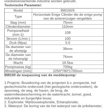
voedselverwerkende industrie worden gebruikt.
Technische Parameter:
Model
BW100/5
Horizontale Enige Cilinder die de enige pomp
Type
van de acterenzuiger vergelden
Slag (mm)
75mm
Cilinderdiameter
110mm
Pompsnelheid
108
(min-1)
Stroom (L/min.)
100
Druk (Mpa)
5.0
De diameter van
38mm
de afzetpijp
De diameter van
76mm
de inhampijp
Macht
18.5kw
Pompmassa (kg)
700kg
Afmetingen (mm)
2250*780*1700mm
BW100 de toepassing van de modderpomp:
1.Projects: Bouwboring van de projecten b.v. prospectie, het
geotechnische onderzoek (het geologische onderzoeken), de
spoorweg, de weg, de haven, de brug, de
watermilieubescherming en de waterkracht, tunnel, goed,
industriële en burgerlijke bouw;
2. Exploratie: Mijnbouwexploratie, Ertsexploratie;
3. Waterput: De boring van de het waterput van de prikdiameter;