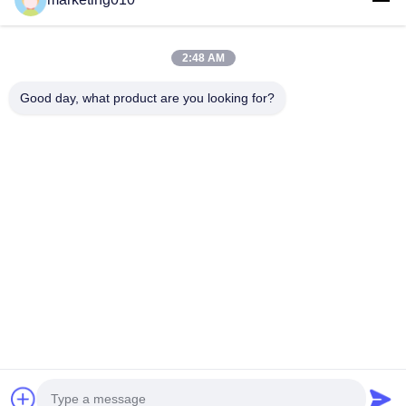
Modderpomp BW-450 voor stichtingsbouw, boorwaterput of
exploratie
2:48 AM
Horizontale cilinder drie die van de modderpomp BW320
enkelwerkende zuigerpomp vergelden
Good day, what product are you looking for?
populaire categorieën
Alle
Hydraulische 
Roterende 
Stapelbreker
Boorinstallaties
Kernboren Rig
CFA-Apparatuur
Waterput 
Omhulselrotator
Boorplatform
Hydraulische 
Desander
Crawler 
Boormachines
Chat Nu