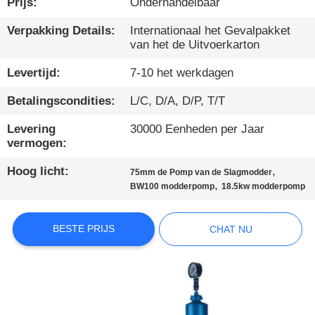
Prijs:
Onderhandelbaar
KWALITEITSCONTROLE
Verpakking Details:
Internationaal het Gevalpakket
van het de Uitvoerkarton
CONTACTEER
Levertijd:
7-10 het werkdagen
ONS
Betalingscondities:
L/C, D/A, D/P, T/T
Levering
30000 Eenheden per Jaar
CHAT
vermogen:
NU
Hoog licht:
,
75mm de Pomp van de Slagmodder
,
BW100 modderpomp
18.5kw modderpomp
COMPANY
NEWS
BESTE PRIJS
CHAT NU
SITEMAP