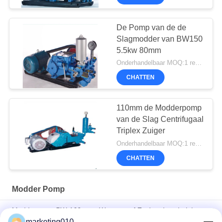
De Pomp van de de
Slagmodder van BW150
5.5kw 80mm
Onderhandelbaar MOQ:1 reeks
CHATTEN
110mm de Modderpomp
van de Slag Centrifugaal
Triplex Zuiger
Onderhandelbaar MOQ:1 reeks
CHATTEN
Modder Pomp
Modderpomp BW-160 voor Waterput of Exploratietechniek
marketing010