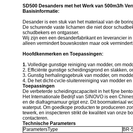
SD500 Desanders met het Werk van 500m3/h Verm
Basisinformatie:
Desander is een stuk van het materiaal van de borin
De schurende vaste lichamen die niet door schudbe
schudbekers en ontgasser.
Wij zijn een een desanderfabrikant en leverancier i
alleen vermindert bouwskosten maar ook vermindert mi
Hoofdkenmerken en Toepassingen:
1.
Volledige gunstige reiniging van modder, om modd
2. Efficiënte gunstige scheidingsgrond en slakken, o
3. Gunstig herhalingsgebruik van modder, om modde
4. De het dicht-cvcle-sluitenreiniging van modder en
Toepassingen
De verbeterde scheidingscapaciteit in het fijne bent
Het Internationale Bedrijf van SINOVO is een Chines
en de diafragmamuur grijpt enz. Dit boormateriaal wo
waterput. Om goedkope producten te produceren zond
tewerk, en inspecteren strikt de kwaliteit van onze bo
contacteren.
Technische Parameters
ParametersType
BR-