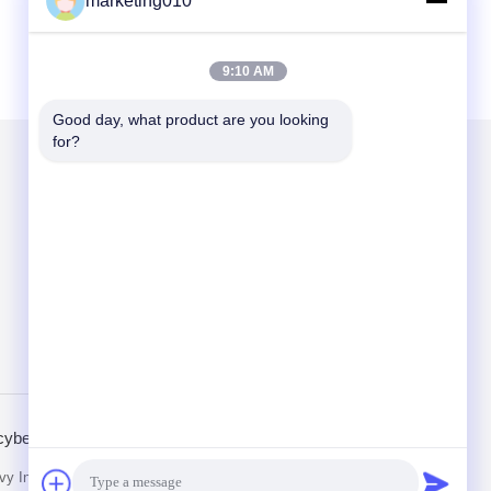
marketing010
9:10 AM
Good day, what product are you looking 
for?
Mail ons
Send
cybeleid
Mobiele site
vy Industry Co.Ltd.. All Rights Reserved.