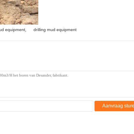
mud equipment
,
drilling mud equipment
Aanvraag stur