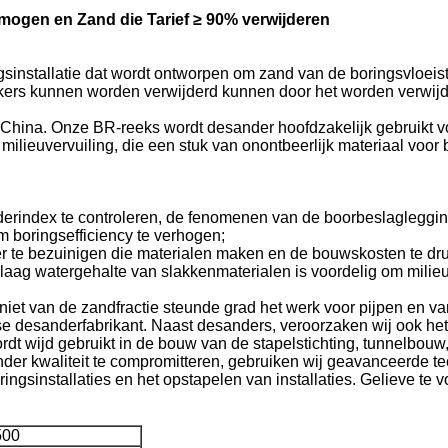
ogen en Zand die Tarief ≥ 90% verwijderen
gsinstallatie dat wordt ontworpen om zand van de boringsvloeist
kers kunnen worden verwijderd kunnen door het worden verwijde
n China. Onze BR-reeks wordt desander hoofdzakelijk gebruikt v
lieuvervuiling, die een stuk van onontbeerlijk materiaal voor b
erindex te controleren, de fenomenen van de boorbeslaglegging
m boringsefficiency te verhogen;
r te bezuinigen die materialen maken en de bouwskosten te dr
 laag watergehalte van slakkenmaterialen is voordelig om milieu
oniet van de zandfractie steunde grad het werk voor pijpen en 
e desanderfabrikant. Naast desanders, veroorzaken wij ook het 
rdt wijd gebruikt in de bouw van de stapelstichting, tunnelbouw
er kwaliteit te compromitteren, gebruiken wij geavanceerde te
ringsinstallaties en het opstapelen van installaties. Gelieve te 
500