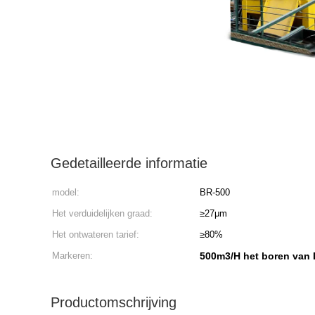
Gedetailleerde informatie
model:
BR-500
Het verduidelijken graad:
≥27μm
Het ontwateren tarief:
≥80%
Markeren:
500m3/H het boren van
Productomschrijving