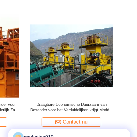
der voor
Draagbare Economische Duurzaam van
99kw het
erlijk Zand
Desander voor het Verduidelijken krijgt Modder
terug
Contact nu