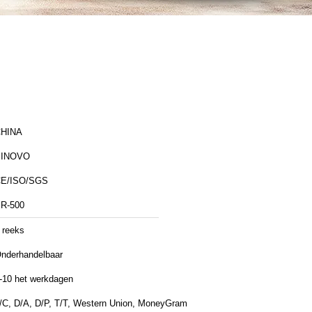
HINA
SINOVO
E/ISO/SGS
R-500
 reeks
nderhandelbaar
-10 het werkdagen
/C, D/A, D/P, T/T, Western Union, MoneyGram