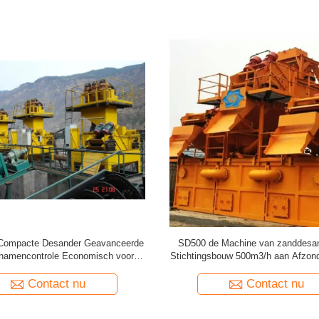
Compacte Desander Geavanceerde
SD500 de Machine van zanddesan
chamencontrole Economisch voor
Stichtingsbouw 500m3/h aan Afzond
HDD-Project
van de boringsvloeistof
Contact nu
Contact nu