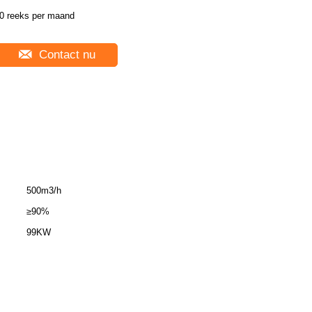
0 reeks per maand
Contact nu
500m3/h
≥90%
99KW