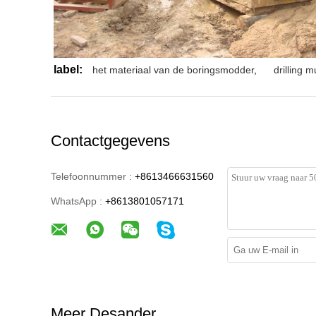
label:
het materiaal van de boringsmodder
,
drilling 
Contactgegevens
Telefoonnummer :
+8613466631560
WhatsApp :
+8613801057171
Meer Desander