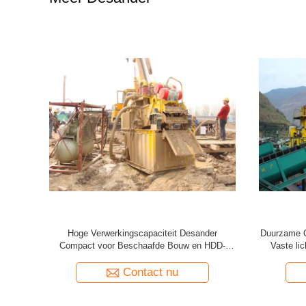
er met het
Hoge Verwerkingscapaciteit Desander
Duurzame 
bouw
Compact voor Beschaafde Bouw en HDD-
Vaste li
Bouw
Contact nu