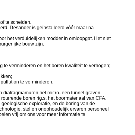
of te scheiden.
rd. Desander is geïnstalleerd vóór maar na
oor het verduidelijken modder in omloopgat. Het niet
urgerlijke bouw zijn.
 te verminderen en het boren kwaliteit te verhogen;
ukken;
pullution te verminderen.
van diafragmamuren het micro- een tunnel graven.
roterende boren rig.s, het boormateriaal van CFA,
, geologische exploratie, en de boring van de
chnologie, stellen onophoudelijk ervaren personeel
voelen vrij om ons voor meer informatie te