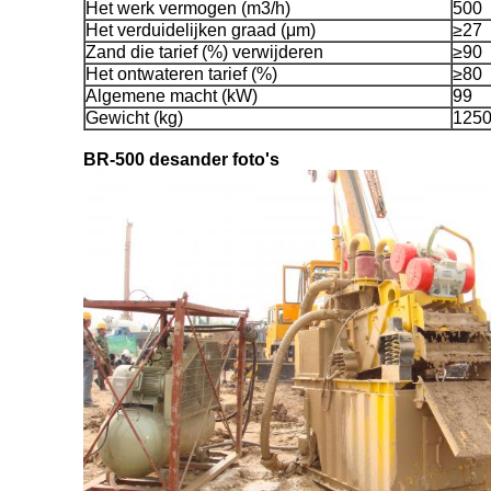
Het werk vermogen (m3/h)
500
Het verduidelijken graad (μm)
≥27
Zand die tarief (%) verwijderen
≥90
Het ontwateren tarief (%)
≥80
Algemene macht (kW)
99
Gewicht (kg)
125
BR-500 desander foto's