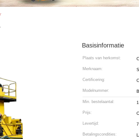
r
r
Basisinformatie
Plaats van herkomst:
C
Merknaam:
Certificering:
C
Modelnummer:
B
Min. bestelaantal:
1
Prijs:
O
Levertijd:
7
Betalingscondities:
L