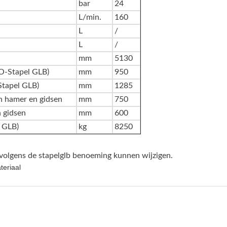
bar
24
L/min.
160
L
/
L
/
mm
5130
O-Stapel GLB)
mm
950
Stapel GLB)
mm
1285
n hamer en gidsen
mm
750
 gidsen
mm
600
 GLB)
kg
8250
volgens de stapelglb benoeming kunnen wijzigen.
teriaal