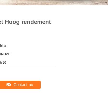
et Hoog rendement
hina
SINOVO
h-50
Contact nu