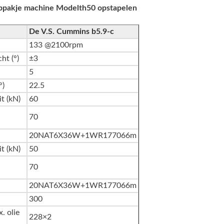
ippakje machine Modelth50 opstapelen
De V.S. Cummins b5.9-c
133 @2100rpm
ht (°)
±3
5
°)
22.5
t (kN)
60
70
20NAT6X36W+1WR177066m
t (kN)
50
70
20NAT6X36W+1WR177066m
300
. olie
228×2