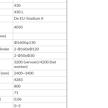
430
430 L
De EU-Stadium II
4050
(mm)
Φ160Xφ130
linder
2-Φ160xΦ120
2-Φ50xΦ30
3200 (vervoer)/4200 (het
werken)
 (mm)
2400~3400
4283
800
71
)
0,06
0~2