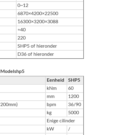
0~12
6870×4200×22500
16300×3200×3088
≈40
220
SHP5 of hieronder
D36 of hieronder
r Modelshp5
Eenheid
SHP5
kNm
60
mm
1200
m/200mm)
bpm
36/90
kg
5000
Enige cilinder
kW
/