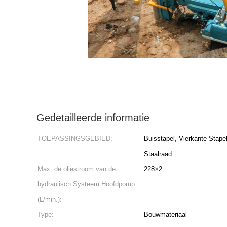
Gedetailleerde informatie
TOEPASSINGSGEBIED:
Buisstapel, Vierkante Stapel,
Staalraad
Max. de oliestroom van de
228×2
hydraulisch Systeem Hoofdpomp
(L/min.):
Type:
Bouwmateriaal