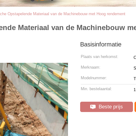
ische Opstapelende Materiaal van de Machinebouw met Hoog rendement
lende Materiaal van de Machinebouw m
Basisinformatie
Plaats van herkomst:
C
Merknaam:
Modelnummer:
T
Min. bestelaantal:
1
Beste prijs