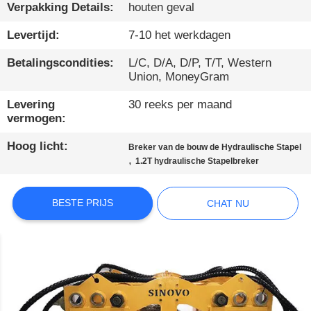
Verpakking Details:
houten geval
KWALITEITSCONTROLE
Levertijd:
7-10 het werkdagen
Betalingscondities:
L/C, D/A, D/P, T/T, Western
CONTACTEER
Union, MoneyGram
ONS
Levering
30 reeks per maand
vermogen:
CHAT
Hoog licht:
Breker van de bouw de Hydraulische Stapel
NU
,
1.2T hydraulische Stapelbreker
COMPANY
BESTE PRIJS
CHAT NU
NEWS
SITEMAP