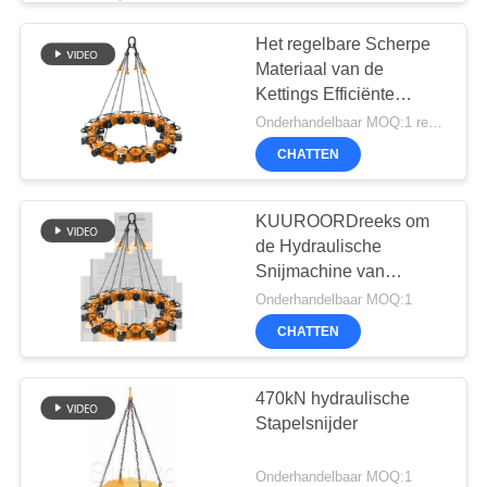
Het regelbare Scherpe
Materiaal van de
Kettings Efficiënte
790kN SPA8
Onderhandelbaar MOQ:1 reeks
Hydraulische Stapel
CHATTEN
KUUROORDreeks om
de Hydraulische
Snijmachine van
Stapelbreakerpile
Onderhandelbaar MOQ:1
CHATTEN
470kN hydraulische
Stapelsnijder
Onderhandelbaar MOQ:1