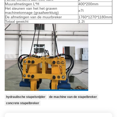
Muurafmetingen L*H
400*200mm
Het steunen van het het graven
≥7t
machinetonnage (graafwerktuig)
De afmetingen van de muurbreker
1760*1270*1180mm
Totaal gewicht
1.2t
hydraulische stapelsnijder
de machine van de stapelbreker
concrete stapelbreker