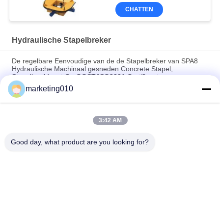
CHATTEN
Hydraulische Stapelbreker
De regelbare Eenvoudige van de de Stapelbreker van SPA8
Hydraulische Machinaal gesneden Concrete Stapel,
Stapelhoofd met Ce-GOST/ISO9001 Certificaat
marketing010
Hydraulische Splijtmachine in de mijnbouw
Breedte 800mm van de besnoeiingsmuur Hydraulische van de
3:42 AM
de Muurbreker van de Stapelbreker Hydraulische de
Muursnijder, Onderbrekingsmuur of Straal
Good day, what product are you looking for?
populaire categorieën
Alle
Hydraulische 
Roterende 
Stapelbreker
Boorinstallaties