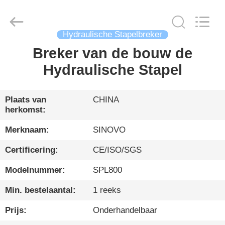
International
&
Sinovo
Heavy
Industry
Co.Ltd..
Hydraulische Stapelbreker
All
Rights
Breker van de bouw de
HUIS
Reserved.
Hydraulische Stapel
PRODUCTEN
Plaats van
CHINA
herkomst:
VR-
SHOW
Merknaam:
SINOVO
Certificering:
CE/ISO/SGS
ONGEVEER
Modelnummer:
SPL800
ONS
Min. bestelaantal:
1 reeks
FABRIEKSREIS
Prijs:
Onderhandelbaar