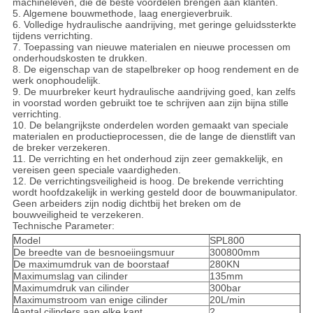
machineleven, die de beste voordelen brengen aan klanten.
5. Algemene bouwmethode, laag energieverbruik.
6. Volledige hydraulische aandrijving, met geringe geluidssterkte
tijdens verrichting.
7. Toepassing van nieuwe materialen en nieuwe processen om
onderhoudskosten te drukken.
8. De eigenschap van de stapelbreker op hoog rendement en de
werk onophoudelijk.
9. De muurbreker keurt hydraulische aandrijving goed, kan zelfs
in voorstad worden gebruikt toe te schrijven aan zijn bijna stille
verrichting.
10. De belangrijkste onderdelen worden gemaakt van speciale
materialen en productieprocessen, die de lange de dienstlift van
de breker verzekeren.
11. De verrichting en het onderhoud zijn zeer gemakkelijk, en
vereisen geen speciale vaardigheden.
12. De verrichtingsveiligheid is hoog. De brekende verrichting
wordt hoofdzakelijk in werking gesteld door de bouwmanipulator.
Geen arbeiders zijn nodig dichtbij het breken om de
bouwveiligheid te verzekeren.
Technische Parameter:
Model
SPL800
De breedte van de besnoeiingsmuur
300800mm
De maximumdruk van de boorstaaf
280KN
Maximumslag van cilinder
135mm
Maximumdruk van cilinder
300bar
Maximumstroom van enige cilinder
20L/min
Aantal cilinders aan elke kant
2