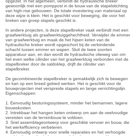
opgezet. In het algemeen, verbindt de hydraulische breker
gewoonlijk met een pomppost in de bouw van de stapelstichting
van high-rise gebouwen. De totale investering van materiaal op
deze wijze is klein. Het is geschikt voor beweging, die voor het
breken van groep stapels geschikt is.
In andere projecten, is deze stapelbreker vaak verbindt met een
graafwerktuig als graafwerktuiggehechtheid. Verwijder de emmer
van graafwerktuig en maak de het hijsen keten van de
hydraulische breker wordt opgeschort bij de verbindende
schacht tussen emmer en wapen. Sluit de twee soorten
apparatuur aan, en dan wordt de hydraulische olieweg van om
het even welke cilinder van het graafwerktuig verbonden met de
stapelbreker door de saldoklep, drijft de cilinder van
stapelbreker.
De gecombineerde stapelbreker is gemakkelijk zich te bewegen
en kan op een breed gebied werken. Het is geschikt voor de
bouwprojecten met verspreide stapels en lange verrichtingslijn.
Eigenschappen:
1.
Eenvoudig besturingssysteem, minder het bemannen, lagere
bouwskosten.
2. Intrekbaar het hangen keten ontwerp om aan de veelvoudige
vereisten van de terreinbouw te voldoen.
3. Snel assemblageontwerp voor geschikte vervoer en bouw, die
het werkefficiency verbeteren.
4. Eenvoudig ontwerp voor snelle reparaties en het verhoogde