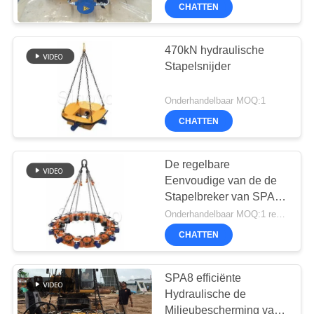
Stapelbreker van de
CHATTEN
All
Stapelbreker, Concrete
Rights
KWALITEITSCONTROLE
Reserved.
Stapelsnijder
470kN hydraulische
CONTACTEER
Stapelsnijder
ONS
Onderhandelbaar MOQ:1
CHATTEN
CHAT
NU
De regelbare
Eenvoudige van de de
Stapelbreker van SPA8
COMPANY
Hydraulische Machinaal
Onderhandelbaar MOQ:1 reeks
NEWS
gesneden Concrete
CHATTEN
Stapel, Stapelhoofd met
Ce-GOST/ISO9001
SITEMAP
Certificaat
SPA8 efficiënte
Hydraulische de
Milieubescherming van