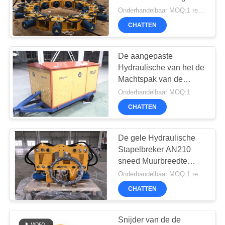
PRIVACYBELEID
de Stapelbreker
Onderhandelbaar MOQ:1 reeks
Stapeldiameter 450 -
CHATTEN
2000mm sneed
Stapelhoofd
De aangepaste
Hydraulische van het de
Machtspak van de
Stapelbreker van de het
Onderhandelbaar MOQ:1
Werkefficiency Hoge
CHATTEN
Kleine Grootte
De gele Hydraulische
Stapelbreker AN210
sneed Muurbreedte
300800mm Maximum
Onderhandelbaar MOQ:1 reeks
Staafdruk 280kN
CHATTEN
Snijder van de de