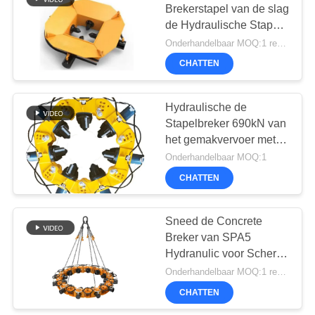
Brekerstapel van de slag
de Hydraulische Stapel
Met geringe
Onderhandelbaar MOQ:1 reeks
geluidssterkte met
CHATTEN
Veilige exploitatie om
Vierkante Concrete
Stapel te breken
Hydraulische de
Stapelbreker 690kN van
het gemakvervoer met
180mm
Onderhandelbaar MOQ:1
Cilinderslag/Stapelsnijder
CHATTEN
Sneed de Concrete
Breker van SPA5
Hydranulic voor Scherpe
Stapels 120 Piles/8h-
Onderhandelbaar MOQ:1 reeks
Onderbreking om
CHATTEN
Stapel, Stapelsnijder