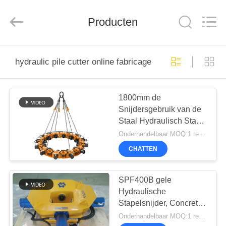
derlandse
ληνικά
日
Producten
本語
한국
العرب
हिन्दी
Türkçe
HUIS
ndonesia
iếng Việt
hydraulic pile cutter online fabricage
ไทย
বাংলা
فارسی
PRODUCTEN
Polski
1800mm de
Snijdersgebruik van de
VR-
China
Staal Hydraulisch Stapel
Goed
SHOW
Kwaliteit
met Graafwerktuigen
Onderhandelbaar MOQ:1 reeks
Hydraulische
Stapelbreker
Leverancier.
CHATTEN
Copyright
©
ONGEVEER
2010
-
ONS
2026
SPF400B gele
Beijing
Sinovo
Hydraulische
International
&
Stapelsnijder, Concrete
Sinovo
FABRIEKSREIS
Heavy
Vierkante de
Onderhandelbaar MOQ:1 reeks
Industry
Co.Ltd..