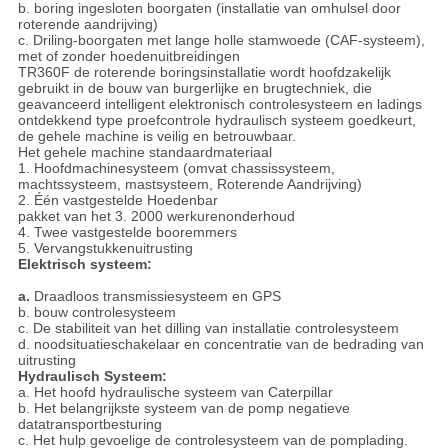
b. boring ingesloten boorgaten (installatie van omhulsel door
roterende aandrijving)
c. Driling-boorgaten met lange holle stamwoede (CAF-systeem),
met of zonder hoedenuitbreidingen
TR360F de roterende boringsinstallatie wordt hoofdzakelijk
gebruikt in de bouw van burgerlijke en brugtechniek, die
geavanceerd intelligent elektronisch controlesysteem en ladings
ontdekkend type proefcontrole hydraulisch systeem goedkeurt,
de gehele machine is veilig en betrouwbaar.
Het gehele machine standaardmateriaal
1. Hoofdmachinesysteem (omvat chassissysteem,
machtssysteem, mastsysteem, Roterende Aandrijving)
2. Één vastgestelde Hoedenbar
pakket van het 3. 2000 werkurenonderhoud
4. Twee vastgestelde booremmers
5. Vervangstukkenuitrusting
Elektrisch systeem:
a.
Draadloos transmissiesysteem en GPS
b. bouw controlesysteem
c. De stabiliteit van het dilling van installatie controlesysteem
d. noodsituatieschakelaar en concentratie van de bedrading van
uitrusting
Hydraulisch Systeem:
a.
Het hoofd hydraulische systeem van Caterpillar
b. Het belangrijkste systeem van de pomp negatieve
datatransportbesturing
c. Het hulp gevoelige de controlesysteem van de pomplading.