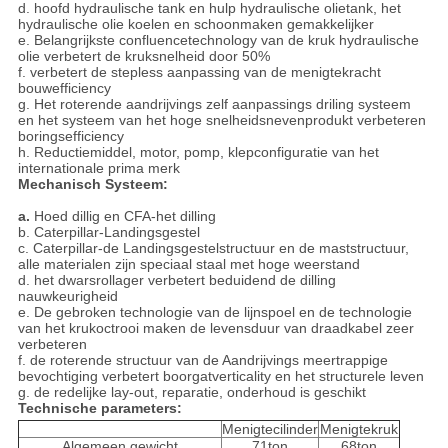
d. hoofd hydraulische tank en hulp hydraulische olietank, het
hydraulische olie koelen en schoonmaken gemakkelijker
e. Belangrijkste confluencetechnology van de kruk hydraulische
olie verbetert de kruksnelheid door 50%
f. verbetert de stepless aanpassing van de menigtekracht
bouwefficiency
g. Het roterende aandrijvings zelf aanpassings driling systeem
en het systeem van het hoge snelheidsnevenprodukt verbeteren
boringsefficiency
h. Reductiemiddel, motor, pomp, klepconfiguratie van het
internationale prima merk
Mechanisch Systeem:
a.
Hoed dillig en CFA-het dilling
b. Caterpillar-Landingsgestel
c. Caterpillar-de Landingsgestelstructuur en de maststructuur,
alle materialen zijn speciaal staal met hoge weerstand
d. het dwarsrollager verbetert beduidend de dilling
nauwkeurigheid
e. De gebroken technologie van de lijnspoel en de technologie
van het krukoctrooi maken de levensduur van draadkabel zeer
verbeteren
f. de roterende structuur van de Aandrijvings meertrappige
bevochtiging verbetert boorgatverticality en het structurele leven
g. de redelijke lay-out, reparatie, onderhoud is geschikt
Technische parameters:
Menigtecilinder
Menigtekruk
Algemeen gewicht
71ton
68ton