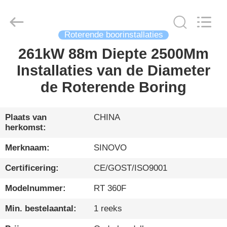
International
&
Sinovo
Heavy
Industry
Co.Ltd..
Roterende boorinstallaties
All
Rights
261kW 88m Diepte 2500Mm
HUIS
Reserved.
Installaties van de Diameter
PRODUCTEN
de Roterende Boring
VR-
Plaats van
CHINA
herkomst:
SHOW
Merknaam:
SINOVO
ONGEVEER
Certificering:
CE/GOST/ISO9001
ONS
Modelnummer:
RT 360F
Min. bestelaantal:
1 reeks
FABRIEKSREIS