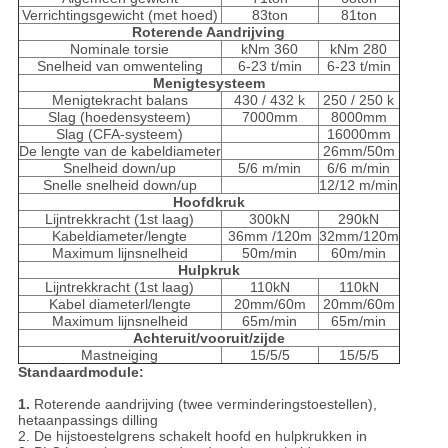
Verrichtingsgewicht (met hoed)
83ton
81ton
Roterende Aandrijving
Nominale torsie
kNm 360
kNm
280
Snelheid van omwenteling
6-23 t/min
6-23 t/min
Menigtesysteem
Menigtekracht balans
430 /
432 k
250 / 250 k
Slag (hoedensysteem)
7000mm
8000mm
Slag (CFA-systeem)
16000mm
De lengte van de kabeldiameter
26mm/50m
Snelheid down/up
5/6 m/min
6/6 m/min
Snelle snelheid down/up
12/12 m/min
Hoofdkruk
Lijntrekkracht (1st laag)
300kN
290kN
Kabeldiameter/lengte
36mm /120m
32mm/120m
Maximum lijnsnelheid
50m/min
60m/min
Hulpkruk
Lijntrekkracht (1st laag)
110kN
110kN
Kabel diameterl/lengte
20mm/60m
20mm/60m
Maximum lijnsnelheid
65m/min
65m/min
Achteruit/vooruit/zijde
Mastneiging
15/5/5
15/5/5
Standaardmodule:
1.
Roterende aandrijving (twee verminderingstoestellen),
hetaanpassings dilling
2. De hijstoestelgrens schakelt hoofd en hulpkrukken in