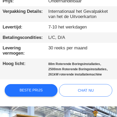
Prijs:
Onderhandelbaar
KWALITEITSCONTROLE
Verpakking Details:
Internationaal het Gevalpakket
van het de Uitvoerkarton
CONTACTEER
Levertijd:
7-10 het werkdagen
ONS
Betalingscondities:
L/C, D/A
Levering
30 reeks per maand
CHAT
vermogen:
NU
Hoog licht:
,
88m Roterende Boringsinstallaties
,
2500mm Roterende Boringsinstallaties
COMPANY
261kW roterende installatiemachine
NEWS
BESTE PRIJS
CHAT NU
SITEMAP