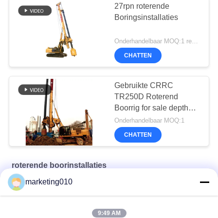
27rpn roterende
Boringsinstallaties
Onderhandelbaar MOQ:1 reeks
CHATTEN
Gebruikte CRRC
TR250D Roterend
Boorrig for sale depth
80m
Onderhandelbaar MOQ:1
CHATTEN
roterende boorinstallaties
marketing010
TR60 Roterende boormachine
TR10 Roterende boormachine
9:49 AM