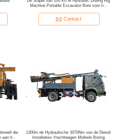
llatie
De Stapel van 100 Kn.M Hydraulic Drilling Rig
Machine Portable Excavator Bore voor het
Opstapelen van het Werk
Contact
erwell die
1300m de Hydraulische 3070Nm van de Diesel
en aan het
Installaties Vrachtwagen Mobiele Boring