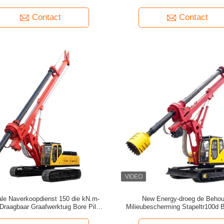
van functie
Boren van Waterput
Contact
Contact
ale Naverkoopdienst 150 die kN.m-
New Energy-droeg de Beho
 Draagbaar Graafwerktuig Bore Pile
Milieubescherming Stapeltr100d 
Hydraulic Rig Machine boren
Hydraulisch Boorrig machine ops