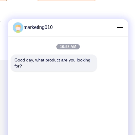
6
7
8
marketing010
10:58 AM
Good day, what product are you looking 
for?
Mail ons
Send