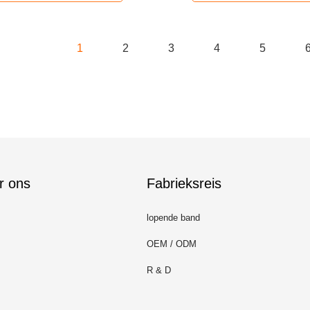
1
2
3
4
5
r ons
Fabrieksreis
lopende band
OEM / ODM
R & D