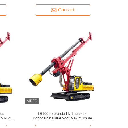
Contact
uds
TR100 roterende Hydraulische
Bouw die
Boringsinstallatie voor Maximum de
tapelen
Outputtorsie 100 KN.M van de
Stichtingstechniek