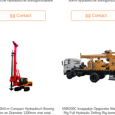
che Hydraulische Boringsinstallatie
50KN hydraulische Boringsinsta
Contact
Contact
0kN.m Compact Hydraulisch Boorrig
SNR200C kruippakje Opgezette Wat
5m en Diameter 1200mm met rotatie
Rig Full Hydraulic Drilling Rig bor