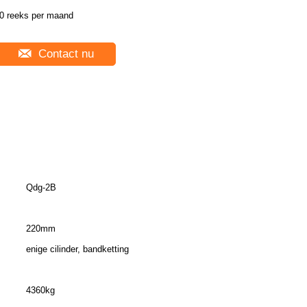
0 reeks per maand
Contact nu
Qdg-2B
220mm
enige cilinder, bandketting
4360kg