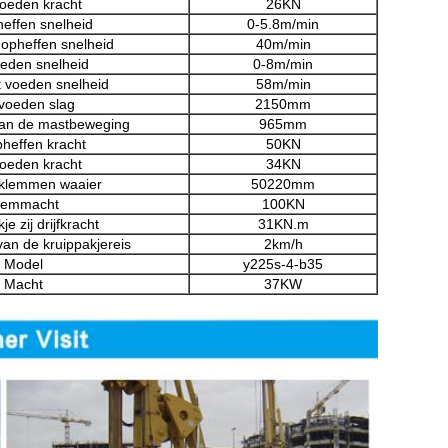
oeden kracht
26KN
heffen snelheid
0-5.8m/min
 opheffen snelheid
40m/min
eden snelheid
0-8m/min
t voeden snelheid
58m/min
voeden slag
2150mm
van de mastbeweging
965mm
pheffen kracht
50KN
oeden kracht
34KN
tklemmen waaier
50220mm
lemmacht
100KN
je zij drijfkracht
31KN.m
van de kruippakjereis
2km/h
Model
y225s-4-b35
Macht
37KW