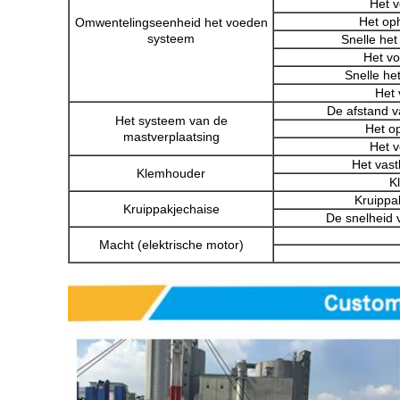
Het v
Het op
Omwentelingseenheid het voeden
systeem
Snelle het
Het vo
Snelle he
Het 
De afstand 
Het systeem van de
Het o
mastverplaatsing
Het v
Het vas
Klemhouder
K
Kruippak
Kruippakjechaise
De snelheid 
Macht (elektrische motor)