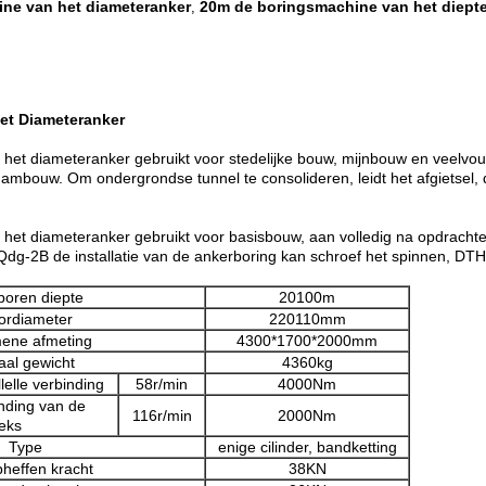
ne van het diameteranker
20m de boringsmachine van het diept
,
et Diameteranker
et diameteranker gebruikt voor stedelijke bouw, mijnbouw en veelvoudi
 dambouw. Om ondergrondse tunnel te consolideren, leidt het afgietsel
het diameteranker gebruikt voor basisbouw, aan volledig na opdrachte
 Qdg-2B de installatie van de ankerboring kan schroef het spinnen, DT
boren diepte
20100m
ordiameter
220110mm
ene afmeting
4300*1700*2000mm
aal gewicht
4360kg
elle verbinding
58r/min
4000Nm
nding van de
116r/min
2000Nm
eks
Type
enige cilinder, bandketting
pheffen kracht
38KN