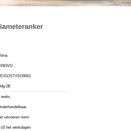
iameteranker
hina
SINOVO
E/GOST/ISO9001
dg-2B
 reeks
nderhandelbaar
et uitvoeren norm
-10 het werkdagen