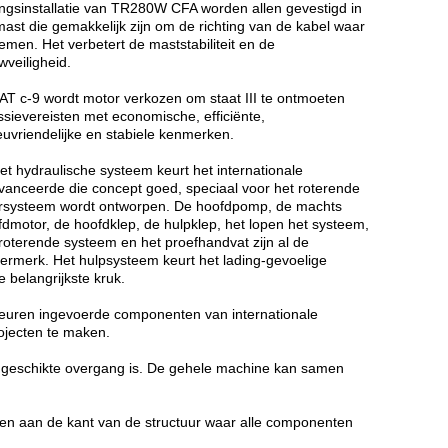
ingsinstallatie van TR280W CFA worden allen gevestigd in
ast die gemakkelijk zijn om de richting van de kabel waar
emen. Het verbetert de maststabiliteit en de
veiligheid.
KAT c-9 wordt motor verkozen om staat III te ontmoeten
sievereisten met economische, efficiënte,
euvriendelijke en stabiele kenmerken.
et hydraulische systeem keurt het internationale
vanceerde die concept goed, speciaal voor het roterende
rsysteem wordt ontworpen. De hoofdpomp, de machts
dmotor, de hoofdklep, de hulpklep, het lopen het systeem,
roterende systeem en het proefhandvat zijn al de
oermerk. Het hulpsysteem keurt het lading-gevoelige
belangrijkste kruk.
 keuren ingevoerde componenten van internationale
ojecten te maken.
e geschikte overgang is. De gehele machine kan samen
pen aan de kant van de structuur waar alle componenten