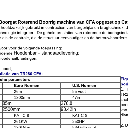
 Boorgat Roterend Boorrig machine van CFA opgezet op Cate
oofdzakelijk gebruikt in contruction van burgerlijke en brugtechniek,
echnologie integreert. De gehele prestaties van roterende de borings
ur als de controle, die de structuur eenvoudiger en de betrouwbaardere
voor voor de volgende toepassing:
Hoedenbar – standaardlevering
indende
;
hoedenuitbreidingen;
 boort,
llatie van
TR280
CFA:
Eig
che parameters
bor
Euro Normen
U.S. Normen
1.
H
26m
85 voet
TR2
1200mm
47in
sne
85m
278.8
bere
2500mm
98.42in
van
dia
KAT C-9
KAT C-9
261KW
350HP
2. 
120kN.m
88476lb-voet