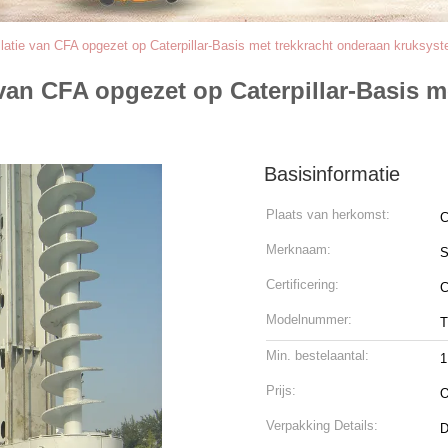
llatie van CFA opgezet op Caterpillar-Basis met trekkracht onderaan kruksys
van CFA opgezet op Caterpillar-Basis m
Basisinformatie
Plaats van herkomst:
C
Merknaam:
Certificering:
C
Modelnummer:
Min. bestelaantal:
1
Prijs:
O
Verpakking Details:
D