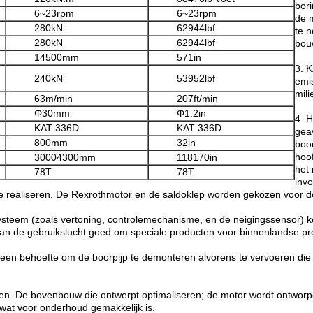
bor
6~23rpm
6~23rpm
de m
280kN
62944lbf
te n
280kN
62944lbf
bouw
14500mm
571in
3. 
240kN
53952lbf
emis
mili
63m/min
207ft/min
Φ30mm
Φ1.2in
4. H
KAT 336D
KAT 336D
gea
800mm
32in
boo
hoof
30004300mm
118170in
het 
78T
78T
inv
 realiseren. De Rexrothmotor en de saldoklep worden gekozen voor de 
lesysteem (zoals vertoning, controlemechanisme, en de neigingssensor)
n de gebruikslucht goed om speciale producten voor binnenlandse pr
 geen behoefte om de boorpijp te demonteren alvorens te vervoeren di
erken. De bovenbouw die ontwerpt optimaliseren; de motor wordt ontwor
 wat voor onderhoud gemakkelijk is.