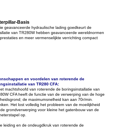
rpillar-Basis
 die geavanceerde hydraulische lading goedkeurt de
installatie van TR280W hebben geavanceerde wereldnormen
 prestaties en meer vermenselijkte verrichting compact
enschappen en voordelen van roterende de
ingsinstallatie van TR280 CFA:
et machtshoofd van roterende de boringsinstallatie van
80W CFA heeft de functie van de verwerping van de hoge
lheidsgrond; de maximumsnelheid kan aan 70r/min.
iken. Het lost volledig het probleem van de moeilijkheid
 de grondverwerping voor kleine het gatenbouw van de
meterstapel op.
De leiding en de ondeugdkruk van roterende de