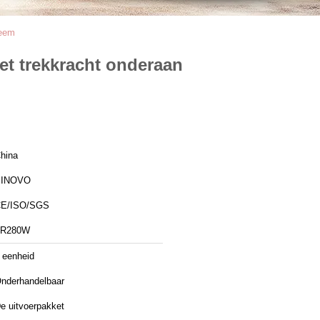
teem
et trekkracht onderaan
hina
SINOVO
E/ISO/SGS
TR280W
 eenheid
nderhandelbaar
e uitvoerpakket