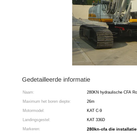
Gedetailleerde informatie
Naam:
280KN hydraulische CFA Rote
Maximum het boren diepte:
26m
Motormodel:
KAT C-9
Landingsgestel:
KAT 336D
Markeren:
280kn-cfa die installati