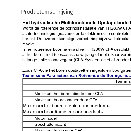
Productomschrijving
Het hydraulische Multifunctionele Opstapelende
Wordt de roterende de boringsinstallatie van TR280W CFA h
achtertechnologie, geavanceerde elektronische controlet
bereikt. De overeenkomstige verbetering bij zowel structu
maakt.
Is het roterende boormateriaal van TR280W CFA geschikt 
a. het boren met telescopische wrijving of met elkaar verb
b. lange holle stamavegaar (CFA-Systeem) met of zonder 
Zoals CFA die het boren opstapelt en ingesloten boorgaten
Technische Parameters van
Roterende de Boringsinsta
Technis
Maximum het boren diepte door CFA
Maximum boordiameter door CFA
Maximum het boren diepte door hoedenbar
Maximum boordiameter door hoedenbar
Motormodel
Geschatte macht
Maximum torsie voor CFA