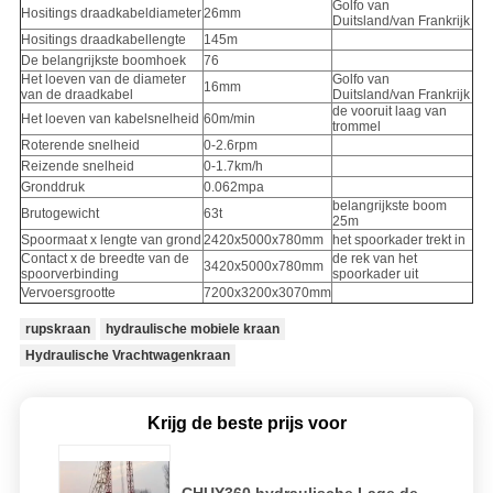
Golfo van
Hositings draadkabeldiameter
26mm
Duitsland/van Frankrijk
Hositings draadkabellengte
145m
De belangrijkste boomhoek
76
Het loeven van de diameter
Golfo van
16mm
van de draadkabel
Duitsland/van Frankrijk
de vooruit laag van
Het loeven van kabelsnelheid
60m/min
trommel
Roterende snelheid
0-2.6rpm
Reizende snelheid
0-1.7km/h
Gronddruk
0.062mpa
belangrijkste boom
Brutogewicht
63t
25m
Spoormaat x lengte van grond
2420x5000x780mm
het spoorkader trekt in
Contact x de breedte van de
de rek van het
3420x5000x780mm
spoorverbinding
spoorkader uit
Vervoersgrootte
7200x3200x3070mm
rupskraan
hydraulische mobiele kraan
Hydraulische Vrachtwagenkraan
Krijg de beste prijs voor