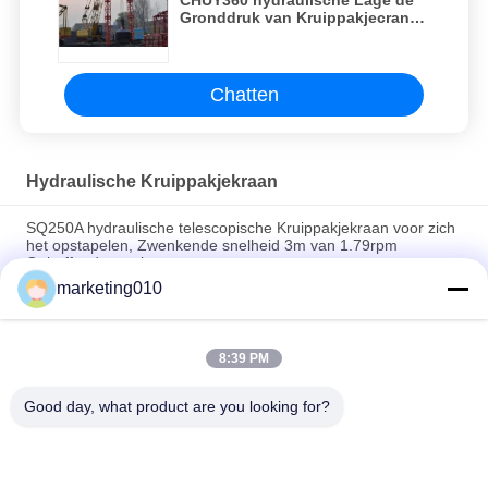
CHUY360 hydraulische Lage de
Gronddruk van Kruippakjecrane
dynamic compaction for drive
Chatten
Hydraulische Kruippakjekraan
SQ250A hydraulische telescopische Kruippakjekraan voor zich
het opstapelen, Zwenkende snelheid 3m van 1.79rpm
Opheffende waaier
marketing010
SQ1000A hydraulisch Telescopisch Kruippakje Crane With
Lifting Capacity 100 Ton
8:39 PM
Telescopische Hydraulische Kruippakjekraan SQ250A 37 Ton
Lattice Boom Crane met Lage Prijs voor Verkoop
Good day, what product are you looking for?
populaire categorieën
Alle