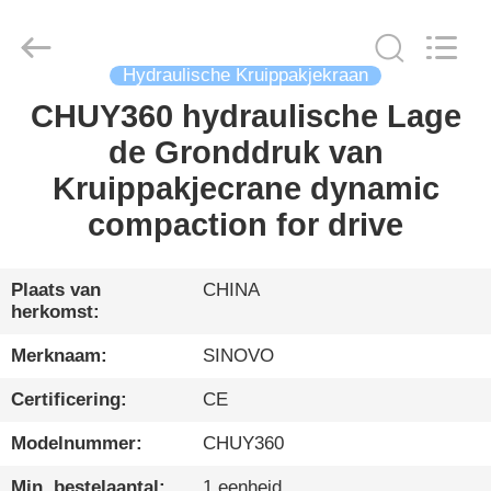
International
&
Sinovo
Heavy
Industry
Co.Ltd..
Hydraulische Kruippakjekraan
All
Rights
CHUY360 hydraulische Lage
HUIS
Reserved.
de Gronddruk van
PRODUCTEN
Kruippakjecrane dynamic
compaction for drive
VR-
SHOW
Plaats van
CHINA
herkomst:
ONGEVEER
Merknaam:
SINOVO
ONS
Certificering:
CE
Modelnummer:
CHUY360
FABRIEKSREIS
Min. bestelaantal:
1 eenheid