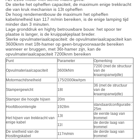
De sterke het opheffen capaciteit, de maximum enige trekkracht
die van kruk mechanisn is 13t opheffen
De hoog rendementbouw de maximum het opheffen
kabelsnelheid kan 117 m/min bereiken, is de enige lamping tijd
minder dan 3 minuten.
Lage gronddruk en highty betrouwbare bouw: het spoor ter
plaatse is langer, is de kruippakjeplaat breder.
Sterke opvulmateriaalcapaciteit: de opvulmateriaalcapaciteit kan
3600knm met 18t-hamer op geen-brugvoorwaarde bereiken
wanneer er bruggen, met 36t-hamer zijn, kan de
opvulmateriaalcapaciteit 7200knm bereiken
Punt
Parameter
Opmerking
7200 (met de structuur
Opvulmateriaalcapaciteit
3600kNm
van de
kraanspanwijdte)
Motormacht/snelheid
175/2000kw/rpm
36 (met de structuur
Stampergewicht
18t
van de
kraanspanwijdte)
Stamper die hoogte hijsen
20m
standaardconfiguratie:
Hoofdboomlengte
1928m
25m
de eerste laag van
13t
Het hijsen van trekkracht van
trommel
enige kabel
de derde laag van
11t
trommel
De snelheid van de
de derde laag van
117m/min
Hositingskabel
trommel