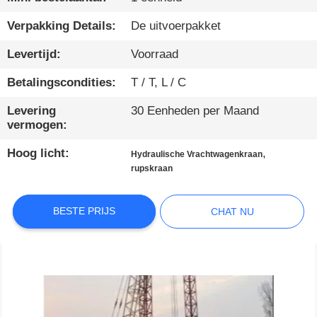
KWALITEITSCONTROLE
Verpakking Details:
De uitvoerpakket
Levertijd:
Voorraad
CONTACTEER
Betalingscondities:
T / T, L / C
ONS
Levering
30 Eenheden per Maand
vermogen:
CHAT
Hoog licht:
,
Hydraulische Vrachtwagenkraan
NU
rupskraan
COMPANY
BESTE PRIJS
CHAT NU
NEWS
SITEMAP