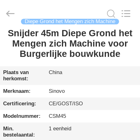
International
&
Sinovo
Heavy
Industry
Co.Ltd..
Diepe Grond het Mengen zich Machine
All
Rights
Snijder 45m Diepe Grond het
HUIS
Reserved.
Mengen zich Machine voor
PRODUCTEN
Burgerlijke bouwkunde
VR-
Plaats van
China
herkomst:
SHOW
Merknaam:
Sinovo
ONGEVEER
Certificering:
CE/GOST/ISO
ONS
Modelnummer:
CSM45
Min.
1 eenheid
FABRIEKSREIS
bestelaantal: