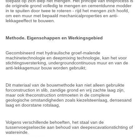
toepast op zich diep het mengen. Het principe van thisprocess is 
de originele grond volledig te mengen en cementdunne modder 
in te spuiten door twee te roteren - rijd het mengen zich hoofd, 
om een muur met bepaald mechanicalproperties en anti-
lekkageeffect te bouwen.
Methode. Eigenschappen en Werkingsgebied
Gecombineerd met hydraulische groef-malende 
machinetechnologie en deepmixing technologie, kan het voor 
stichtingsversterking, undergroundcontinuous muur en van de 
anti-lekkagemuur bouw worden gebruikt;
Dit materiaal van de bouwmethode kan niet alleen gebruikte 
forconstruction in slib, zandige grond en vrij zachte laag zijn, 
maar ook theconstruction ontmoeten in de complexe 
geologische omstandigheden zoals kiezelsteenlaag, densesand 
laag en doorstane rotslaag,
Volgens verschillende behoeften, het staal van de 
tussenvoegselsectie aan behoud van deepexcavationstichting of 
watereinde.