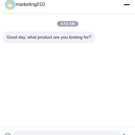
marketing010
#Cutter grond het mengen zich machine
4:52 AM
Good day, what product are you looking for?
45m diepe grond het mengen zich machine
burgerlijke bouwkunde dsm machine
burgerlijke bouwkunde diepe grond het mengen zich machine
Krijg de beste prijs voor
Snijder 45m Diepe Grond het
Mengen zich Machine voor
Burgerlijke bouwkunde
Chatten