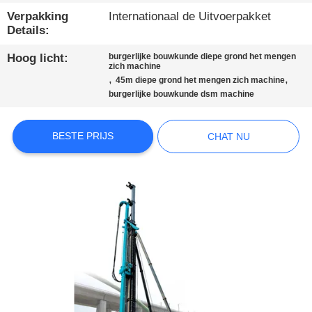
Verpakking
Internationaal de Uitvoerpakket
KWALITEITSCONTROLE
Details:
Hoog licht:
burgerlijke bouwkunde diepe grond het mengen
CONTACTEER
zich machine
,
,
45m diepe grond het mengen zich machine
ONS
burgerlijke bouwkunde dsm machine
CHAT
BESTE PRIJS
CHAT NU
NU
COMPANY
NEWS
SITEMAP