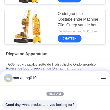
Ondergrondse
Opstapelende Machine
70m Greep van de het
Diafragmamuur van
Onderhandelbaar MOQ:1 reeks
261kw de Hydraulische
CHATTEN
Diepwand Apparatuur
TG35 het kruippakje zette de Hydraulische Ondergrondse
Roterende Boorgreep van de Diafragmamuur op
marketing010
60m Diepte 1200mm de Muurmateriaal van het Breedte350kn
Diafragma
80 meterdiepte 1.5m Greep van de het Diafragmamuur van de
9:13 AM
muurbreedte de Hydraulische Ondergrondse voor de steun
van de stichtingskuil, spoordoorgang, ect
Good day, what product are you looking for?