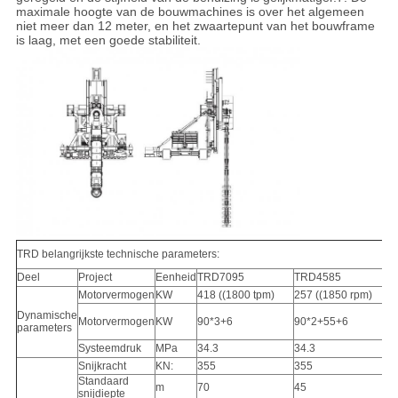
maximale hoogte van de bouwmachines is over het algemeen
niet meer dan 12 meter, en het zwaartepunt van het bouwframe
is laag, met een goede stabiliteit.
TRD belangrijkste technische parameters:
Deel
Project
Eenheid
TRD7095
TRD4585
Re
标配
Motorvermogen
KW
418 ((1800 tpm)
257 ((1850 rpm)
Dynamische
38
Motorvermogen
KW
90*3+6
90*2+55+6
parameters
ke
Systeemdruk
MPa
34.3
34.3
Snijkracht
KN:
355
355
Standaard
m
70
45
snijdiepte