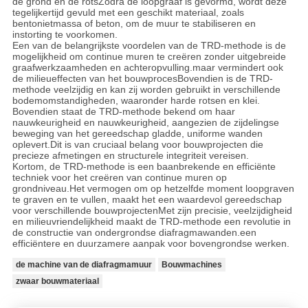
de grond en de rotsZodra de loopgraaf is gevormd, wordt deze
tegelijkertijd gevuld met een geschikt materiaal, zoals
bentonietmassa of beton, om de muur te stabiliseren en
instorting te voorkomen.
Een van de belangrijkste voordelen van de TRD-methode is de
mogelijkheid om continue muren te creëren zonder uitgebreide
graafwerkzaamheden en achteropvulling.maar vermindert ook
de milieueffecten van het bouwprocesBovendien is de TRD-
methode veelzijdig en kan zij worden gebruikt in verschillende
bodemomstandigheden, waaronder harde rotsen en klei.
Bovendien staat de TRD-methode bekend om haar
nauwkeurigheid en nauwkeurigheid, aangezien de zijdelingse
beweging van het gereedschap gladde, uniforme wanden
oplevert.Dit is van cruciaal belang voor bouwprojecten die
precieze afmetingen en structurele integriteit vereisen.
Kortom, de TRD-methode is een baanbrekende en efficiënte
techniek voor het creëren van continue muren op
grondniveau.Het vermogen om op hetzelfde moment loopgraven
te graven en te vullen, maakt het een waardevol gereedschap
voor verschillende bouwprojectenMet zijn precisie, veelzijdigheid
en milieuvriendelijkheid maakt de TRD-methode een revolutie in
de constructie van ondergrondse diafragmawanden.een
efficiëntere en duurzamere aanpak voor bovengrondse werken.
de machine van de diafragmamuur
Bouwmachines
zwaar bouwmateriaal