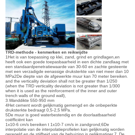
PRIVACYBELEID
TRD-methode - kenmerken en reikwijdte
1Het is van toepassing op klei, zand, grind en grindlagen,en
heeft ook een goede toepasbaarheid in een dichte zandlaag met
een standaardpenetratiewaarde van 30-60 en zachte gesteente
met een verzadigde eenassige druksterkte van niet meer dan 10
MPa2De diepte van de afgewerkte muur kan 70 meter bereiken.
and the verticality deviation shall not be greater than 1/250
(when the TRD verticality deviation is not greater than 1/300
when it is used as the reinforcement of the inner and outer
trench walls of the ground wall),
3.Wanddikte 550-950 mm
4Het cement wordt gelijkmatig gemengd en de onbeperkte
druksterkte bedraagt 0,5-2,5 MPa.
5De muur is goed waterbestendig en de doorlaatbaarheid
coëfficiënt kan
1x10-6 cm/s bereiken t 1x10-7 cm/s in zandgrond;6De
interpolatie van de interpolatieprofielen kan gelijkmatig worden
geregeld en de stijfheid van de behuizing is gelijkmatiger.7. De