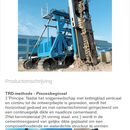
KWALITEITSCONTROLE
CONTACTEER
ONS
CHAT
NU
Productomschrijving
COMPANY
NEWS
TRD-methode - Procesbeginsel
1"Principe: Nadat het snijgereedschap met kettingblad verticaal
en continu tot de ontwerpdiepte is gesneden, wordt het
horizontaal geduwd en met cementschimmel geïnjecteerd om
SITEMAP
een continuegelijk dikte en naadloze cementwand;
2Het kernmateriaal (H-vormig staal, enz.) wordt in de
cementmengwand van gelijke dikte geplaatst om een
composiethoudende en waterdichte structuur te vormen.