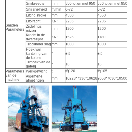
Snijbreedte
mm
550 tot en met 950
550 tot en met 850
Snij snelheid
m/min
0-72
0-72
Lifting stroke
mm
4550
4550
Liftkracht
KN:
2235
2235
Snijden
Zijdelings
mm
1200
1200
Parameters
reizen
Kracht in de
KN:
1526
1180
dwarszijde
Tilt cilinder slag
mm
1000
1000
Hoek van
kanteling van
°
± 5
± 5
de kolom
Tilthoek van de
°
±6
±6
galerij
约120
约105
Parameters
Werkgewicht
t
van de
Algemene
mm
10228*7336*10628
9058*7030*10500
machine
afmetingen