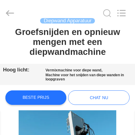
International
&
Sinovo
Heavy
Industry
Co.Ltd..
Diepwand Apparatuur
All
Rights
Groefsnijden en opnieuw
HUIS
Reserved.
mengen met een
PRODUCTEN
diepwandmachine
VR-
Hoog licht:
,
Vermixmachine voor diepe wand
Machine voor het snijden van diepe wanden in
SHOW
loopgraven
ONGEVEER
BESTE PRIJS
CHAT NU
ONS
FABRIEKSREIS