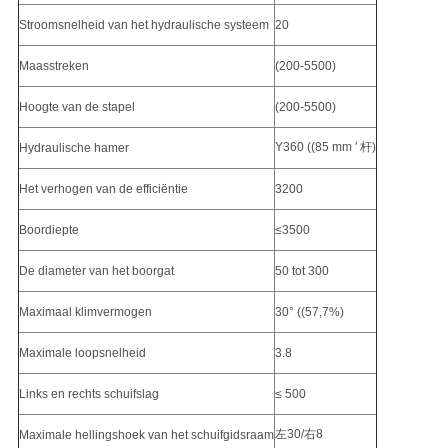
Stroomsnelheid van het hydraulische systeem
20
Maasstreken
(200-5500)
Hoogte van de stapel
(200-5500)
Y360 ((85 mm ′ 杆)
Hydraulische hamer
Het verhogen van de efficiëntie
3200
Boordiepte
≤3500
De diameter van het boorgat
50 tot 300
Maximaal klimvermogen
30° ((57,7%)
Maximale loopsnelheid
3.8
Links en rechts schuifslag
≤ 500
左30/右8
Maximale hellingshoek van het schuifgidsraam