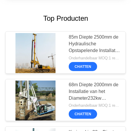
Top Producten
85m Diepte 2500mm de
Hydraulische
Opstapelende Installatie
van het
Onderhandelbaar MOQ:1 reeks
Diameterkruippakje
CHATTEN
68m Diepte 2000mm de
Installatie van het
Diameter232kw
Kruippakje
Onderhandelbaar MOQ:1 reeks
CHATTEN