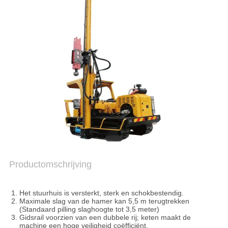
KWALITEITSCONTROLE
CONTACTEER
ONS
CHAT
NU
COMPANY
NEWS
Productomschrijving
Het stuurhuis is versterkt, sterk en schokbestendig.
SITEMAP
Maximale slag van de hamer kan 5,5 m terugtrekken
(Standaard pilling slaghoogte tot 3,5 meter)
Gidsrail voorzien van een dubbele rij; keten maakt de
machine een hoge veiligheid coëfficiënt.