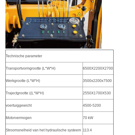
Technische parameter
Transportvormgrootte (L*W*H)
6500X2200X2700
Werkgrootte (L*W*H)
3500x2200x7500
Trajectgrootte ((L*W*H)
2550X1700X530
voertuiggewicht
4500-5200
Motorvermogen
70 kW
Stroomsnelheid van het hydraulische systeem
113.4