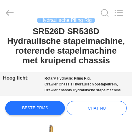
International
&
Sinovo
Heavy
Industry
Co.Ltd..
Hydraulische Piling Rig
All
Rights
SR526D SR536D
HUIS
Reserved.
Hydraulische stapelmachine,
PRODUCTEN
roterende stapelmachine
met kruipend chassis
VR-
SHOW
Hoog licht:
,
Rotary Hydraulic Piling Rig
,
Crawler Chassis Hydraulisch opstapeltrein
Crawler chassis Hydraulische stapelmachine
ONGEVEER
ONS
BESTE PRIJS
CHAT NU
FABRIEKSREIS