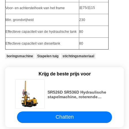
前75/后15
Voor- en achterstelhoek van het frame
Min. grondvrijheid
230
Effectieve capaciteit van de hydraulische tank
80
Effectieve capaciteit van dieseltank
80
boringsmachine
Stapelen tuig
stichtingsmateriaal
Krijg de beste prijs voor
SR526D SR536D Hydraulische
stapelmachine, roterende
stapelmachine met kruipend
chassis
Chatten