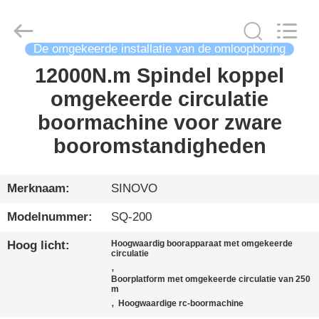
International
&
Sinovo
Heavy
Industry
Co.Ltd..
De omgekeerde installatie van de omloopboring
All
Rights
12000N.m Spindel koppel
HUIS
Reserved.
omgekeerde circulatie
PRODUCTEN
boormachine voor zware
booromstandigheden
VR-
SHOW
Merknaam:
SINOVO
Modelnummer:
SQ-200
ONGEVEER
Hoog licht:
Hoogwaardig boorapparaat met omgekeerde
ONS
circulatie
,
Boorplatform met omgekeerde circulatie van 250
m
FABRIEKSREIS
,
Hoogwaardige rc-boormachine