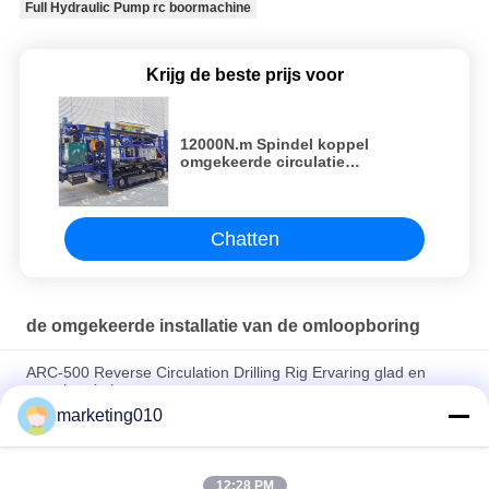
Full Hydraulic Pump rc boormachine
Krijg de beste prijs voor
12000N.m Spindel koppel
omgekeerde circulatie
boormachine voor zware
booromstandigheden
Chatten
de omgekeerde installatie van de omloopboring
ARC-500 Reverse Circulation Drilling Rig Ervaring glad en
nauwkeurig boren
marketing010
SRC 600 Rc Boormachine Top Drive Type Volledig hydraulisch
Efficiënt Krachtige machines
12:28 PM