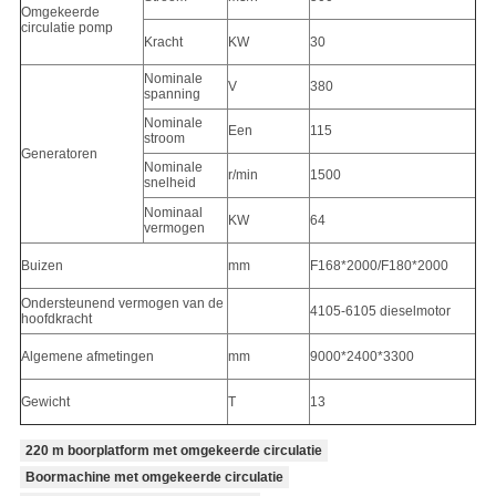
Omgekeerde
circulatie pomp
Kracht
KW
30
Nominale
V
380
spanning
Nominale
Een
115
stroom
Generatoren
Nominale
r/min
1500
snelheid
Nominaal
KW
64
vermogen
Buizen
mm
F168*2000/F180*2000
Ondersteunend vermogen van de
4105-6105 dieselmotor
hoofdkracht
Algemene afmetingen
mm
9000*2400*3300
Gewicht
T
13
220 m boorplatform met omgekeerde circulatie
Boormachine met omgekeerde circulatie