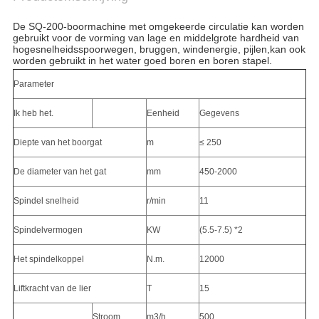
PRIVACYBELEID
De SQ-200-boormachine met omgekeerde circulatie kan worden
gebruikt voor de vorming van lage en middelgrote hardheid van
hogesnelheidsspoorwegen, bruggen, windenergie, pijlen,kan ook
worden gebruikt in het water goed boren en boren stapel.
Parameter
Ik heb het.
Eenheid
Gegevens
Diepte van het boorgat
m
≤ 250
De diameter van het gat
mm
450-2000
Spindel snelheid
r/min
11
Spindelvermogen
KW
(5.5-7.5) *2
Het spindelkoppel
N.m.
12000
Liftkracht van de lier
T
15
Stroom
m3/h
500