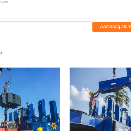
Aanvraag stur
r