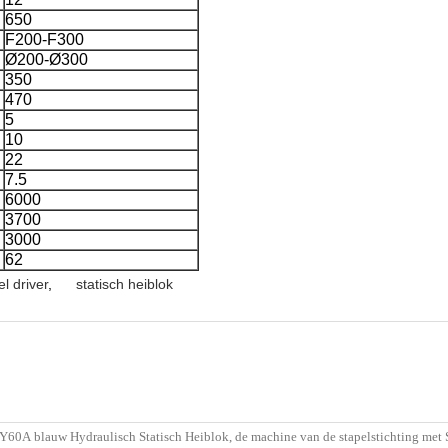
650
F200-F300
Ø200-Ø300
350
470
5
10
22
7.5
6000
3700
3000
62
l driver
,
statisch heiblok