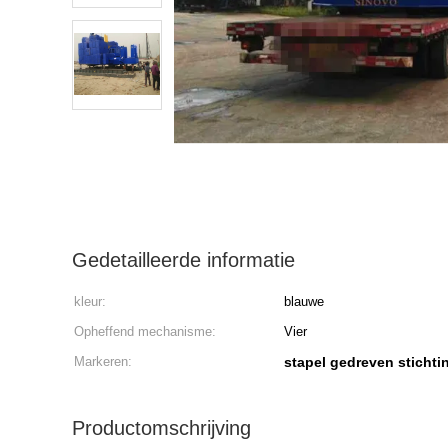
Gedetailleerde informatie
kleur:
blauwe
Opheffend mechanisme:
Vier
Markeren:
stapel gedreven stichti
Productomschrijving