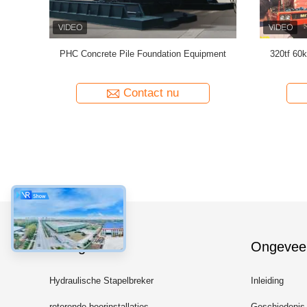
Heiblok,
VY420A hydraulisch Statisch Heiblok, Blauw
De hoge mi
SINOVO-stapel boormateriaal
stapelbo
Contact nu
Categorieën
Ongevee
Hydraulische Stapelbreker
Inleiding
roterende boorinstallaties
Geschiedenis