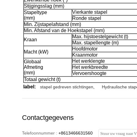
Stijgingsslag (mm)
Vierkante stapel
Stapeltype
(mm)
Ronde stapel
Min. Zijstapelafstand (mm)
Min. Afstand van de Hoekstapel (mm)
Max. hijstoestelgewicht (t)
Kraan
Max. stapellengte (m)
Hoofdmotor
Macht (kW)
Kraanmotor
Het werklengte
Globaal
Afmeting
Het werkbreedte
(mm)
Vervoershoogte
Totaal gewicht (t)
label:
stapel gedreven stichtingen
,
Hydraulische stape
Contactgegevens
Telefoonnummer :
+8613466631560