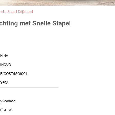
lle Stapel Drijfstapel
chting met Snelle Stapel
HINA
SINOVO
E/GOST/ISO9001
VY60A
p voorraad
/T & L/C