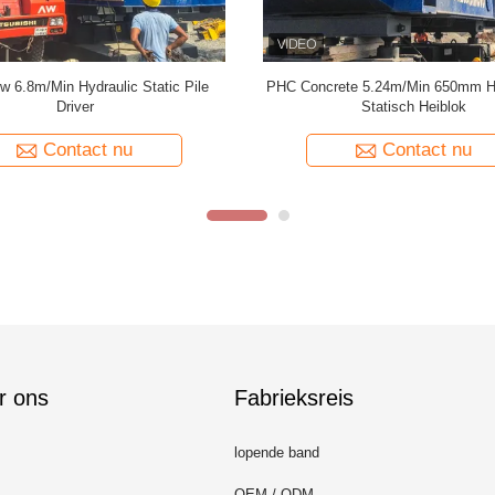
lieuvriendelijke machine van de de
VY600A hydraulisch geruisloos 
ring van de stroommacht VY500A
Heiblok vier Opheffend Mecha
Contact nu
Contact nu
r ons
Fabrieksreis
lopende band
OEM / ODM