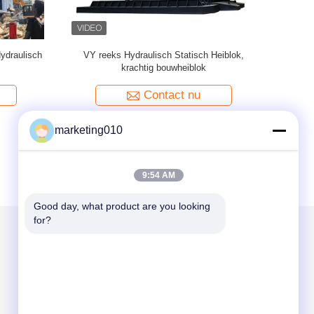
Statisch
De duurzame hydraulische opstapelende
PHC Conc
nisme
machine van VY800A in kust stedelijke bouw
Contact nu
marketing010
9:54 AM
Good day, what product are you looking 
for?
Mail ons