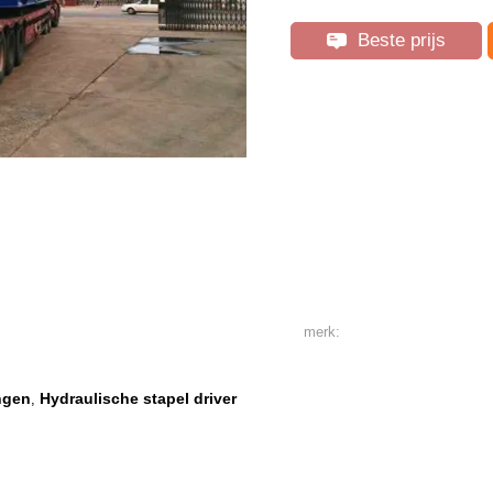
Beste prijs
merk:
ngen
Hydraulische stapel driver
,