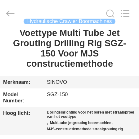
International
&
Sinovo
Heavy
Industry
Co.Ltd..
Hydraulische Crawler Boormachines
All
Rights
Voettype Multi Tube Jet
HUIS
Reserved.
Grouting Drilling Rig SGZ-
PRODUCTEN
150 Voor MJS
constructiemethode
VR-
SHOW
Merknaam:
SINOVO
Model
SGZ-150
ONGEVEER
Number:
ONS
Hoog licht:
Boringsinrichting voor het boren met straalsproei
van het voettype
,
,
Multi-tube jetgrouting boormachine
FABRIEKSREIS
MJS-constructiemethode straalgrouting rig