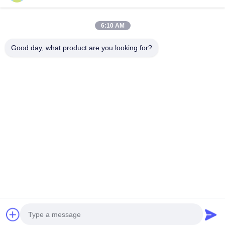
Volledig boorapparaat voor hydraulische techniek van het type
GM-5B Crawler
6:10 AM
Jet-Grouting boorinstallatie met beloopbare basis SGZ-150S
Good day, what product are you looking for?
populaire categorieën
Alle
Hydraulische 
Roterende 
Stapelbreker
Boorinstallaties
Kernboren Rig
CFA-Apparatuur
Waterput 
Omhulselrotator
Boorplatform
Hydraulische 
Desander
Crawler 
Boormachines
Chat Nu