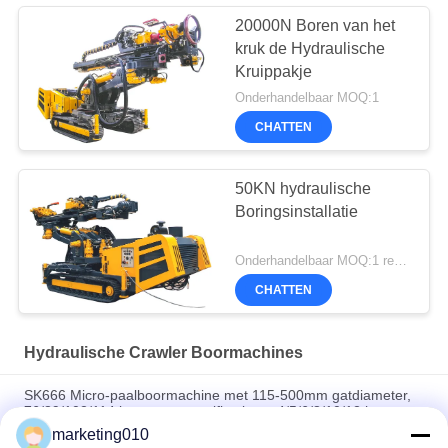
20000N Boren van het
kruk de Hydraulische
Kruippakje
Onderhandelbaar MOQ:1
CHATTEN
50KN hydraulische
Boringsinstallatie
Onderhandelbaar MOQ:1 reeks
CHATTEN
Hydraulische Crawler Boormachines
SK666 Micro-paalboormachine met 115-500mm gatdiameter,
76/89/102/114 boorstangspecificatie en 4/5/6/8/10/12 hamer
voor precisie-technische boringen
marketing010