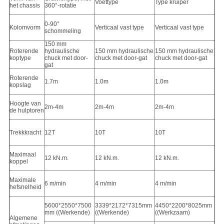
Voettype
Type kruiper
het chassis
360°-rotatie
0-90°
Kolomvorm
Verticaal vast type
Verticaal vast type
schommeling
150 mm
Roterende
hydraulische
150 mm hydraulische
150 mm hydraulische
koptype
chuck met door-
chuck met door-gat
chuck met door-gat
gat
Roterende
1.7m
1.0m
1.0m
kopslag
Hoogte van
2m-4m
2m-4m
2m-4m
de hulptoren
Trekkkracht
12T
10T
10T
Maximaal
12 kN.m.
12 kN.m.
12 kN.m.
koppel
Maximale
6 m/min
4 m/min
4 m/min
hefsnelheid
5600*2550*7500
3339*2172*7315mm
4450*2200*8025mm
mm ((Werkende)
((Werkende)
((Werkzaam)
Algemene