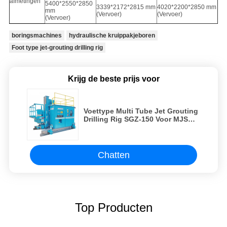
afmetingen
5400*2550*2850
3339*2172*2815 mm
4020*2200*2850 mm
mm
(Vervoer)
(Vervoer)
(Vervoer)
boringsmachines
hydraulische kruippakjeboren
Foot type jet-grouting drilling rig
Krijg de beste prijs voor
Voettype Multi Tube Jet Grouting
Drilling Rig SGZ-150 Voor MJS
constructiemethode
Chatten
Top Producten