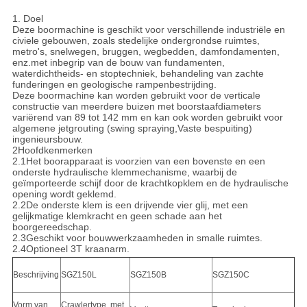
PRIVACYBELEID
1. Doel
Deze boormachine is geschikt voor verschillende industriële en
civiele gebouwen, zoals stedelijke ondergrondse ruimtes,
metro's, snelwegen, bruggen, wegbedden, damfondamenten,
enz.met inbegrip van de bouw van fundamenten,
waterdichtheids- en stoptechniek, behandeling van zachte
funderingen en geologische rampenbestrijding.
Deze boormachine kan worden gebruikt voor de verticale
constructie van meerdere buizen met boorstaafdiameters
variërend van 89 tot 142 mm en kan ook worden gebruikt voor
algemene jetgrouting (swing spraying,Vaste bespuiting)
ingenieursbouw.
2Hoofdkenmerken
2.1Het boorapparaat is voorzien van een bovenste en een
onderste hydraulische klemmechanisme, waarbij de
geïmporteerde schijf door de krachtkopklem en de hydraulische
opening wordt geklemd.
2.2De onderste klem is een drijvende vier glij, met een
gelijkmatige klemkracht en geen schade aan het
boorgereedschap.
2.3Geschikt voor bouwwerkzaamheden in smalle ruimtes.
2.4Optioneel 3T kraanarm.
Beschrijving
SGZ150L
SGZ150B
SGZ150C
Vorm van
Crawlertype, met