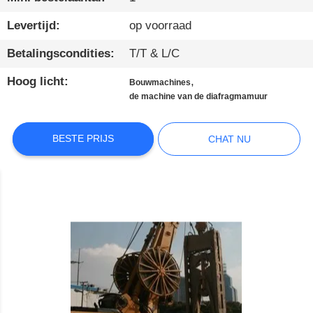
KWALITEITSCONTROLE
Levertijd:
op voorraad
Betalingscondities:
T/T & L/C
CONTACTEER
Hoog licht:
,
Bouwmachines
ONS
de machine van de diafragmamuur
CHAT
BESTE PRIJS
CHAT NU
NU
COMPANY
NEWS
SITEMAP