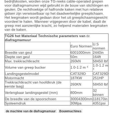
bedrijfskosten, worden onze TG-reeks cable-operated grepen
voor diafragmamuren wijd gebruikt in de bouw van stichtingen en
geulen. De rechthoekige of halfronde kaken met hun relatieve
gidsen zijn verwisselbaar op het daadwerkelijke greeplichaam.
Het leegmaken wordt gedaan door het uit greeplichaamsgewicht
voordeel te halen. Wanneer vrijgegeven door de kabel, daalt de
greep met aanzienlijke kracht, zo helpend materialen leegmaken
van de kaken.
TG26 het Materiaal Technische parameters van
de
diafragmamuur
U.S
Euro Normen
normen
Breedte van geul
6001000mm
2440in
Diepte van geul
50m
164ft
Max. trekkrachtkracht
260kN
58450 lbf
1.0-1.2 m
Volume van greep bucker
1.0-1.2 m ³
³
Landingsgestelmodel
CAT329D
CAT329D
Motormacht
187KW
251HP
Trekkrachtkracht van hoofdkruk (de
260KN
58450 lbf
eerste laag)
32
Verlengbaar landingsgestel (mm)
800mm
binnen
De breedte van de spoorschoen
30004300mm
118170in
Systeemdruk
30Mpa
4351psi
de machine van de diafragmamuur
Bouwmachines