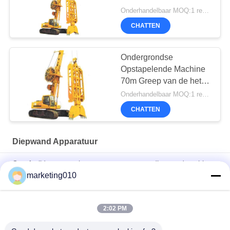
Onderhandelbaar MOQ:1 reeks
CHATTEN
Ondergrondse
Opstapelende Machine
70m Greep van de het
Diafragmamuur van
Onderhandelbaar MOQ:1 reeks
261kw de Hydraulische
CHATTEN
Diepwand Apparatuur
Groefsnijden en opnieuw mengen met een diepwandmachine
marketing010
TG35 het kruippakje zette de Hydraulische Ondergrondse
Roterende Boorgreep van de Diafragmamuur op
2:02 PM
60m Diepte 1200mm de Muurmateriaal van het Breedte350kn
Diafragma