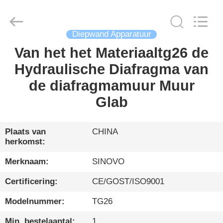
International
&
Sinovo
Heavy
Industry
Co.Ltd..
Diepwand Apparatuur
All
Rights
Van het het Materiaaltg26 de
HUIS
Reserved.
Hydraulische Diafragma van
PRODUCTEN
de diafragmamuur Muur
Glab
VR-
SHOW
Plaats van
CHINA
herkomst:
ONGEVEER
Merknaam:
SINOVO
ONS
Certificering:
CE/GOST/ISO9001
Modelnummer:
TG26
FABRIEKSREIS
Min. bestelaantal:
1