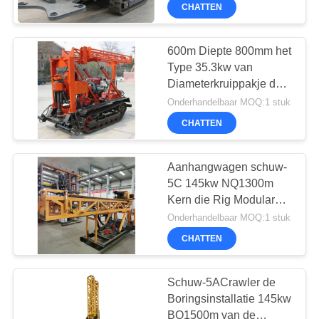
buizen leiden worden
CHATTEN
All
gebruikt
Rights
KWALITEITSCONTROLE
Reserved.
600m Diepte 800mm het
CONTACTEER
Type 35.3kw van
Diameterkruippakje de
ONS
Installatie van de
Onderhandelbaar MOQ:1 stuk
Kernboring
CHATTEN
CHAT
NU
Aanhangwagen schuw-
5C 145kw NQ1300m
Kern die Rig Modular
COMPANY
Design For Plateau
Onderhandelbaar MOQ:1 stuk
NEWS
boren
CHATTEN
SITEMAP
Schuw-5ACrawler de
Boringsinstallatie 145kw
BQ1500m van de