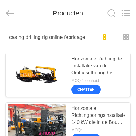
derlandse
ληνικά
日
Producten
本語
한국
العرب
हिन्दी
Türkçe
HUIS
ndonesia
iếng Việt
casing drilling rig online fabricage
ไทย
বাংলা
فارسی
PRODUCTEN
Polski
Horizontale Richting de
Installatie van de
VR-
China
Omhulselboring het
Goed
SHOW
Kwaliteit
Boren Boring
MOQ:1 eenheid
Hydraulische
Stapelbreker
Gemakverrichting voor
Leverancier.
CHATTEN
Copyright
Gas het Door buizen
©
ONGEVEER
2010
leiden
-
ONS
2026
Horizontale
Beijing
Sinovo
Richtingboringsinstallatie
International
&
140 kW die in de Bouw
Sinovo
FABRIEKSREIS
Heavy
van Water het Door
MOQ:1
Industry
Co.Ltd..