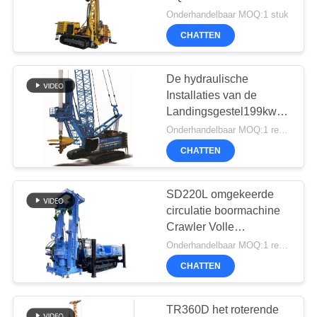
PRIVACYBELEID
Typekern
Onderhandelbaar MOQ:1 stuk
CHATTEN
De hydraulische
Installaties van de
Landingsgestel199kw
1900rpn Roterende
Onderhandelbaar MOQ:1 reeks
Boring
CHATTEN
SD220L omgekeerde
circulatie boormachine
Crawler Volle
hydraulische pomp
Onderhandelbaar MOQ:1 reeks
CHATTEN
TR360D het roterende