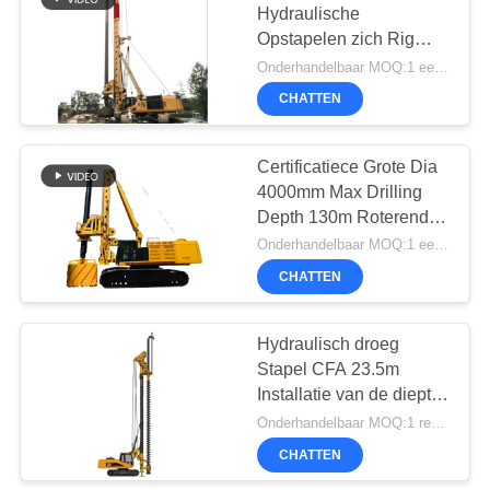
Hydraulische
Opstapelen zich Rig
Machine Dia 2500mm
Onderhandelbaar MOQ:1 eenheid
van Soilmec van
CHATTEN
Boringsinstallaties
Gemakkelijk Onderhoud
Certificatiece Grote Dia
4000mm Max Drilling
Depth 130m Roterende
Boringsinstallatie voor
Onderhandelbaar MOQ:1 eenheid
het opstapelen van het
CHATTEN
werk
Hydraulisch droeg
Stapel CFA 23.5m
Installatie van de diepte
de Roterende
Onderhandelbaar MOQ:1 reeks
Boring/CFA-machine
CHATTEN