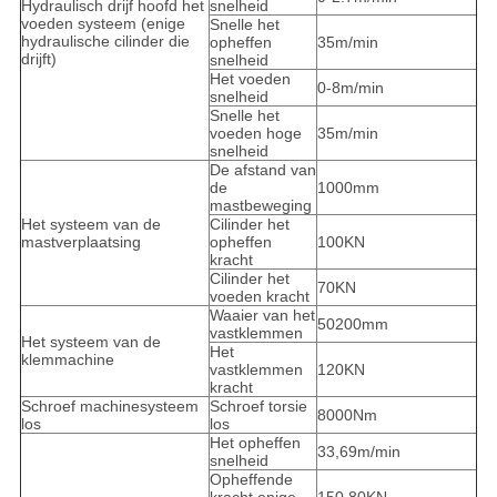
Hydraulisch drijf hoofd het
snelheid
voeden systeem (enige
Snelle het
hydraulische cilinder die
opheffen
35m/min
drijft)
snelheid
Het voeden
0-8m/min
snelheid
Snelle het
voeden hoge
35m/min
snelheid
De afstand van
de
1000mm
mastbeweging
Het systeem van de
Cilinder het
mastverplaatsing
opheffen
100KN
kracht
Cilinder het
70KN
voeden kracht
Waaier van het
50200mm
vastklemmen
Het systeem van de
Het
klemmachine
vastklemmen
120KN
kracht
Schroef machinesysteem
Schroef torsie
8000Nm
los
los
Het opheffen
33,69m/min
snelheid
Opheffende