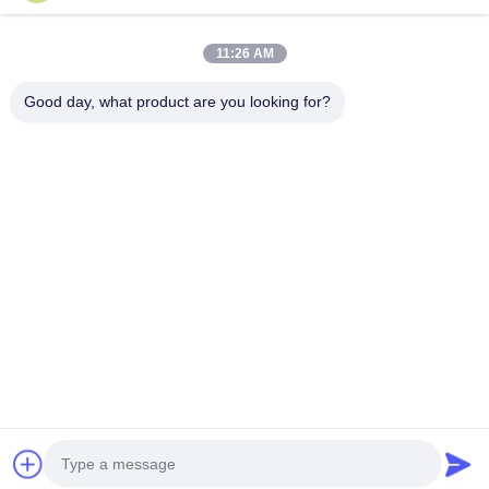
CHATTEN
11:26 AM
Draagbare As 100m
Good day, what product are you looking for?
450mm het
Boormateriaal van de
Slagkern
Onderhandelbaar MOQ:1 reeks
CHATTEN
Kleine Sinovo
spindelkernboormachine
Onderhandelbaar MOQ:1 reeks
CHATTEN
Kernboren Rig
Chat Nu