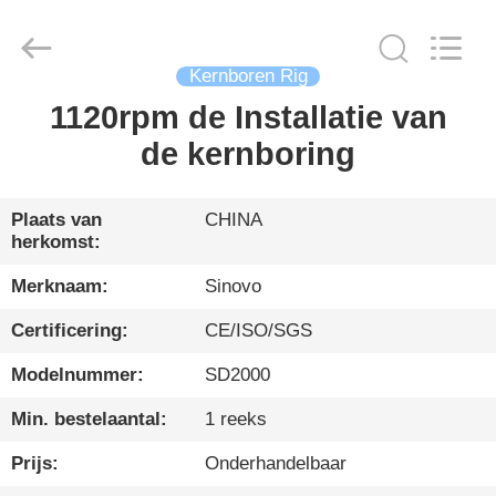
International
&
Sinovo
Heavy
Industry
Co.Ltd..
Kernboren Rig
All
Rights
1120rpm de Installatie van
HUIS
Reserved.
de kernboring
PRODUCTEN
Plaats van
CHINA
herkomst:
VR-
SHOW
Merknaam:
Sinovo
Certificering:
CE/ISO/SGS
ONGEVEER
Modelnummer:
SD2000
ONS
Min. bestelaantal:
1 reeks
FABRIEKSREIS
Prijs:
Onderhandelbaar