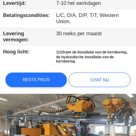
Levertijd:
7-10 het werkdagen
KWALITEITSCONTROLE
Betalingscondities:
L/C, D/A, D/P, T/T, Western
Union,
CONTACTEER
Levering
30 reeks per maand
ONS
vermogen:
Hoog licht:
,
1120rpm de Installatie van de kernboring
CHAT
de hydraulische installatie van de
kernboring
NU
BESTE PRIJS
CHAT NU
COMPANY
NEWS
SITEMAP