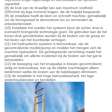
capaciteit.
(8) de kruk van de draadlijn kan aan maximum snelheid
205m/min bij lege trommel krijgen, die de hulptijd bespaarde.
(9) de installatie heeft de klem en schroeft machine, gemakkelijk
om de boringsstaaf te demonteren los en vermindert de
arbeidsintensiteit.
(10) Installatie het voeden het systeem keurt de achter druk-in
evenwicht brengende technologie goed. De gebruiker kan de het
boren druk gemakshalve worden bij de bodem van de greep en
het leven van het boorbeetje verhogen.
(11) het hydraulische systeem is betrouwbaar, zijn de
gecontroleerde modderpomp en modder het mengen zich de
machine hydraulisch. De geïntegreerde verrichting maakt het
gemakkelijk om allerlei incidenten bij de bodem van het gat te
behandelen.
(12) de beweging van het kruippakje is lineaire gecontroleerd,
veilig en betrouwbaar, kan op de vlakke vrachtwagen alleen
beklimmen welke de kosten van de kabelwagen elimineert.
(13) de installatie is met hoge betrouwbaarheid, het lage
onderhoudskosten en herstellen.