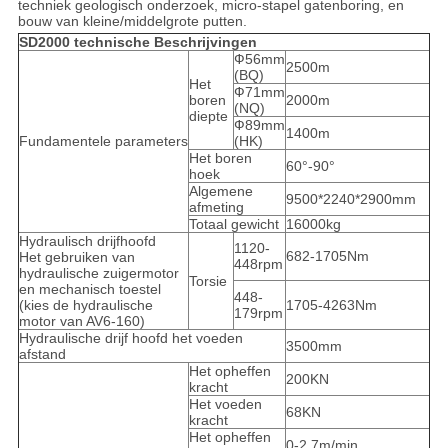
techniek geologisch onderzoek, micro-stapel gatenboring, en
bouw van kleine/middelgrote putten.
SD2000 technische Beschrijvingen
Ф56mm
2500m
(BQ)
Het
Ф71mm
boren
2000m
(NQ)
diepte
Ф89mm
1400m
Fundamentele parameters
(HK)
Het boren
60°-90°
hoek
Algemene
9500*2240*2900mm
afmeting
Totaal gewicht
16000kg
Hydraulisch drijfhoofd
1120-
682-1705Nm
Het gebruiken van
448rpm
hydraulische zuigermotor
Torsie
en mechanisch toestel
448-
(kies de hydraulische
1705-4263Nm
179rpm
motor van AV6-160)
Hydraulische drijf hoofd het voeden
3500mm
afstand
Het opheffen
200KN
kracht
Het voeden
68KN
kracht
Het opheffen
0-2.7m/min