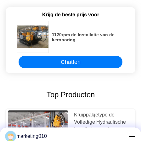
Krijg de beste prijs voor
1120rpm de Installatie van de
kernboring
Chatten
Top Producten
Kruippakjetype de
Volledige Hydraulische
Installatie van de
marketing010
Kernboring SD1000
MOQ:1