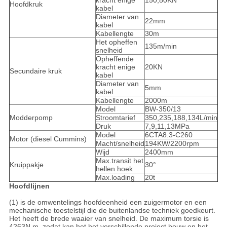
kracht enige
150,80KN
Hoofdkruk
kabel
Diameter van
22mm
kabel
Kabellengte
30m
Het opheffen
135m/min
snelheid
Opheffende
kracht enige
20KN
Secundaire kruk
kabel
Diameter van
5mm
kabel
Kabellengte
2000m
Model
BW-350/13
Modderpomp
Stroomtarief
350,235,188,134L/min
Druk
7,9,11,13MPa
Model
6CTA8.3-C260
Motor (diesel Cummins)
Macht/snelheid
194KW/2200rpm
Wijd
2400mm
Max.transit het
Kruippakje
30°
hellen hoek
Max.loading
20t
Hoofdlijnen
(1) is de omwentelings hoofdeenheid een zuigermotor en een
mechanische toestelstijl die de buitenlandse techniek goedkeurt.
Het heeft de brede waaier van snelheid. De maximum torsie is
4263N.m, zodat kan het het verschillende project bouw en het