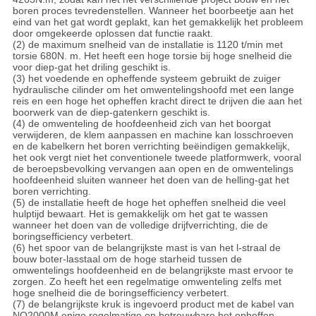
boren proces tevredenstellen. Wanneer het boorbeetje aan het
eind van het gat wordt geplakt, kan het gemakkelijk het probleem
door omgekeerde oplossen dat functie raakt.
(2) de maximum snelheid van de installatie is 1120 t/min met
torsie 680N. m. Het heeft een hoge torsie bij hoge snelheid die
voor diep-gat het driling geschikt is.
(3) het voedende en opheffende systeem gebruikt de zuiger
hydraulische cilinder om het omwentelingshoofd met een lange
reis en een hoge het opheffen kracht direct te drijven die aan het
boorwerk van de diep-gatenkern geschikt is.
(4) de omwenteling de hoofdeenheid zich van het boorgat
verwijderen, de klem aanpassen en machine kan losschroeven
en de kabelkern het boren verrichting beëindigen gemakkelijk,
het ook vergt niet het conventionele tweede platformwerk, vooral
de beroepsbevolking vervangen aan open en de omwentelings
hoofdeenheid sluiten wanneer het doen van de helling-gat het
boren verrichting.
(5) de installatie heeft de hoge het opheffen snelheid die veel
hulptijd bewaart. Het is gemakkelijk om het gat te wassen
wanneer het doen van de volledige drijfverrichting, die de
boringsefficiency verbetert.
(6) het spoor van de belangrijkste mast is van het l-straal de
bouw boter-lasstaal om de hoge starheid tussen de
omwentelings hoofdeenheid en de belangrijkste mast ervoor te
zorgen. Zo heeft het een regelmatige omwenteling zelfs met
hoge snelheid die de boringsefficiency verbetert.
(7) de belangrijkste kruk is ingevoerd product met de kabel van
NQ2000M enige regelmatige en betrouwbare het opheffen