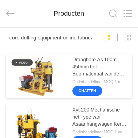
derlandse
ληνικά
日
Producten
本語
한국
العرب
हिन्दी
Türkçe
HUIS
ndonesia
iếng Việt
core drilling equipment online fabricage
ไทย
বাংলা
فارسی
PRODUCTEN
Polski
Draagbare As 100m
450mm het
VR-
China
Boormateriaal van de
Goed
SHOW
Kwaliteit
Slagkern
Onderhandelbaar MOQ:1 reeks
Hydraulische
Stapelbreker
Leverancier.
CHATTEN
Copyright
©
ONGEVEER
2010
-
ONS
2026
Xyt-200 Mechanische
Beijing
Sinovo
het Type van
International
&
Asaanhangwagen Kern
Sinovo
FABRIEKSREIS
Heavy
het Boren Materiaal
Onderhandelbaar MOQ:1 eenheid
Industry
Co.Ltd..