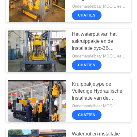
PRIVACYBELEID
Installatie x-y-1A Diepte
Onderhandelbaar MOQ:1 eenheid
180m van de Kernboring
CHATTEN
op kruippakje op of tailer
Het waterput van het
askruippakje en de
Installatie xyc-3B
Boordiameter van de
Onderhandelbaar MOQ:1 eenheid
Kernboring 75 - 800mm,
CHATTEN
maximum het boren
diepte 600m
Kruippakjetype de
Volledige Hydraulische
Installatie van de
Kernboring SD1000
Onderhandelbaar MOQ:1
CHATTEN
Waterput en installatie