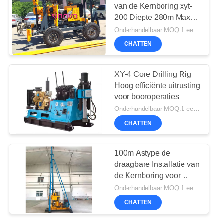
van de Kernboring xyt-
200 Diepte 280m Max
Drilling Diameter
Onderhandelbaar MOQ:1 eenheid
380mm aanhangwagen
CHATTEN
of kruippakjetype
XY-4 Core Drilling Rig
Hoog efficiënte uitrusting
voor booroperaties
Onderhandelbaar MOQ:1 eenheid
CHATTEN
100m Astype de
draagbare Installatie van
de Kernboring voor
exploratie, SPT, die
Onderhandelbaar MOQ:1 eenheid
steekproef, kleine
CHATTEN
waterput nemen