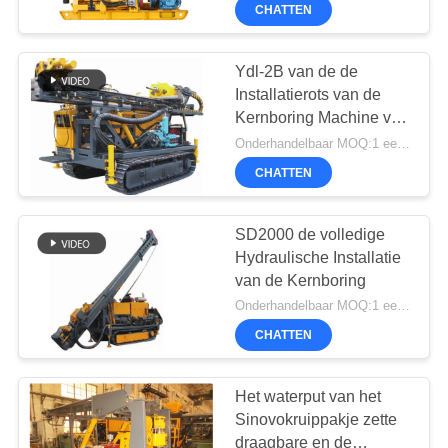
Hoge Roterende
CHATTEN
All
Exploratie
Rights
KWALITEITSCONTROLE
Reserved.
Ydl-2B van de de
CONTACTEER
Installatierots van de
Kernboring Machine van
ONS
de de Kernboring 600m
Onderhandelbaar MOQ:1 eenheid
Maximum het Boren
CHATTEN
Lengte
CHAT
NU
SD2000 de volledige
Hydraulische Installatie
van de Kernboring
COMPANY
Onderhandelbaar MOQ:1 eenheid
NEWS
CHATTEN
SITEMAP
Het waterput van het
Sinovokruippakje zette
draagbare en de