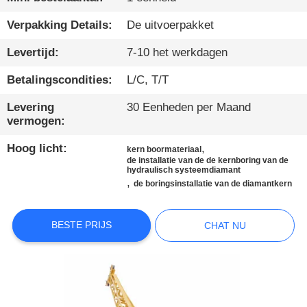
KWALITEITSCONTROLE
Verpakking Details:
De uitvoerpakket
Levertijd:
7-10 het werkdagen
CONTACTEER
Betalingscondities:
L/C, T/T
ONS
Levering
30 Eenheden per Maand
vermogen:
CHAT
Hoog licht:
,
kern boormateriaal
NU
de installatie van de de kernboring van de
hydraulisch systeemdiamant
,
de boringsinstallatie van de diamantkern
COMPANY
NEWS
BESTE PRIJS
CHAT NU
SITEMAP