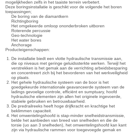
mogelijkheden zelfs in het taaiste terrein verbetert.
Deze boringsinstallatie is geschikt voor de volgende het boren
toepassingen;
De boring van de diamantkern
Richtingboring
Het omgekeerde omloop ononderbroken uitboren
Roterende percussie
Geo-technologie
Het water bores
Anchorage
Producteigenschappen:
De installatie biedt een vlotte hydraulische transmissie aan,
die op niveaus met geringe geluidssterkte werken. Terwijl het
verstrekken is het gemak aan de verrichting arbeidsbesparing
en concentreert zich bij het bevorderen van het werkveiligheid
op plaats.
Het gehele hydraulische systeem van de boor is het
goedgekeurde internationale geavanceerde systeem van de
ladings gevoelige controle, efficiënt en sumptuary, hoofd
hydraulische elementen zijn allen het originele ingevoerde,
stabiele gebruiken en betrouwbaarheid.
De predrailreeks heeft hoge drijfkracht en krachtige het
beklimmen capaciteit.
Het omwentelingshoofd is stap-minder snelheidstransmissie,
belde het aanbieden van breed van snelheden en die de
torsie (uo aan 3 snelheden), het omwentelingshoofd kan kant
zijn via hydraulische rammen voor toegevoegde gemak en