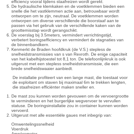
efficiency vooral tijdens staafreizen wordt gerekt.
De hydraulische klemkaken en de voetklemmen bieden een
snelle die het vastklemmen actie aan, betrouwbaar wordt
ontworpen om te zijn, neutraal. De voetklemmen worden
ontworpen om diverse verschillende die boorstaaf aan te
passen via het gebruik van de verschillende kaken van de
groottemisstap wordt gerangschikt.
De voerslag bij 3.5meters, vermindert verrichtingstijd,
verbetert boringsefficiency en vermindert de stagnaties van
de binnenbandkern.
Kenmerkt de Braden hoofdkruk (de V.S.) stepless de
snelheidstransmissies van s van Rexroth. De enige capaciteit
van het kabelhijstoestel tot 8,1 ton. De telefoonlijnkruk is ook
uitgerust met een stepless snelheidstransmissie, die een
brede snelheidswaaier aanbiedt.
De installatie profiteert van een lange mast, die toestaat voor
de exploitant om staven bij maximaal 6m te trekken lengten,
die staafreizen efficiënter maken sneller en.
De mast zou kunnen worden gevouwen om de vervoergrootte
te verminderen en het burgerlijke wegvervoer te vervullen
statuse. De boringsinstallatie zou in container kunnen worden
vervoerd.
Uitgerust met alle essentiële gaues met inbegrip van:
Omwentelingssnelheid
Voerdruk
Ampèremeter