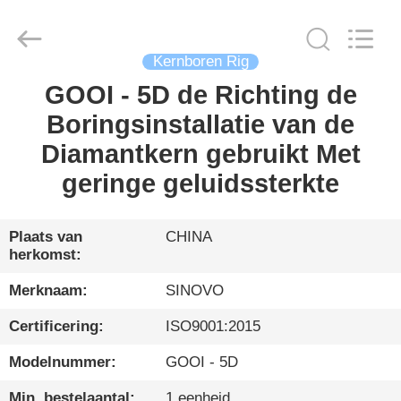
International
&
Sinovo
Heavy
Industry
Co.Ltd..
Kernboren Rig
All
Rights
GOOI - 5D de Richting de
HUIS
Reserved.
Boringsinstallatie van de
PRODUCTEN
Diamantkern gebruikt Met
geringe geluidssterkte
VR-
SHOW
Plaats van
CHINA
herkomst:
ONGEVEER
Merknaam:
SINOVO
ONS
Certificering:
ISO9001:2015
Modelnummer:
GOOI - 5D
FABRIEKSREIS
Min. bestelaantal:
1 eenheid