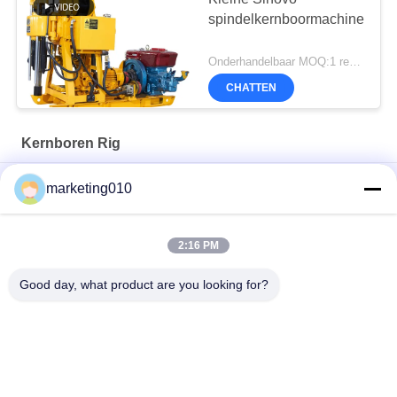
spindelkernboormachine
Onderhandelbaar MOQ:1 reeks
CHATTEN
Kernboren Rig
SM75 Meerdoelige boormachine
marketing010
Krachtige XY-6A kernboormachine perfect voor boorprojecten
2:16 PM
XY-200 Core Drilling Rig Ontdek Versatiliteit Ervaring
Superieure boorprestaties
Good day, what product are you looking for?
populaire categorieën
Alle
Hydraulische 
Roterende 
Stapelbreker
Boorinstallaties