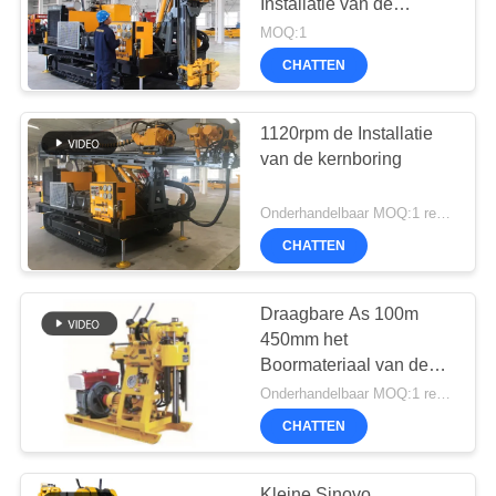
Installatie van de
Kernboring SD1000
MOQ:1
CHATTEN
1120rpm de Installatie
van de kernboring
Onderhandelbaar MOQ:1 reeks
CHATTEN
Draagbare As 100m
450mm het
Boormateriaal van de
Slagkern
Onderhandelbaar MOQ:1 reeks
CHATTEN
Kleine Sinovo