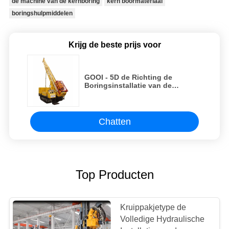
de machine van de kernboring
kern boormateriaal
boringshulpmiddelen
Krijg de beste prijs voor
GOOI - 5D de Richting de
Boringsinstallatie van de
Diamantkern gebruikt Met
geringe geluidssterkte
Chatten
Top Producten
Kruippakjetype de
Volledige Hydraulische