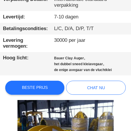
verpakking
KWALITEITSCONTROLE
Levertijd:
7-10 dagen
CONTACTEER
Betalingscondities:
L/C, D/A, D/P, T/T
ONS
Levering
30000 per jaar
vermogen:
CHAT
Hoog licht:
,
Bauer Clay Auger
,
het dubbel sneed kleiavegaar
NU
de enige avegaar van de vluchtklei
COMPANY
BESTE PRIJS
CHAT NU
NEWS
SITEMAP