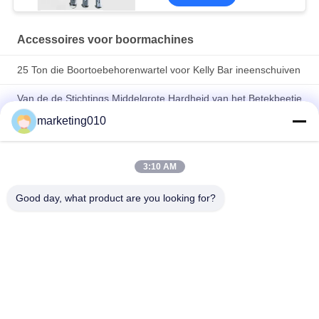
Accessoires voor boormachines
25 Ton die Boortoebehorenwartel voor Kelly Bar ineenschuiven
Van de de Stichtings Middelgrote Hardheid van het Betekbeetje
de Rots Booremmer om Oogst van de de Tanden de
marketing010
Roterende Snijder van de Steelbeitel
Van de de Stichtingsboring van het wolframcarbide de
Hulpmiddelenbouw die Kogel van Rig Round Shank Auger
3:10 AM
Bucket van het Slijtage van de werktuigendeel de Roterende
opstapelen
Good day, what product are you looking for?
populaire categorieën
Alle
Hydraulische 
Roterende 
Stapelbreker
Boorinstallaties
Kernboren Rig
CFA-Apparatuur