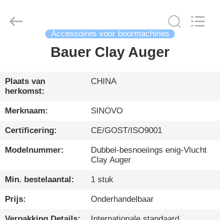
International
&
Sinovo
Heavy
Industry
Co.Ltd..
Accessoires voor boormachines
All
Rights
Bauer Clay Auger
HUIS
Reserved.
PRODUCTEN
Plaats van
CHINA
herkomst:
VR-
Merknaam:
SINOVO
SHOW
Certificering:
CE/GOST/ISO9001
Modelnummer:
Dubbel-besnoeiings enig-Vlucht
ONGEVEER
Clay Auger
ONS
Min. bestelaantal:
1 stuk
Prijs:
Onderhandelbaar
FABRIEKSREIS
Verpakking Details:
Internationale standaard