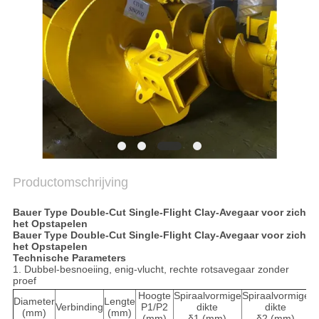
PRIVACYBELEID
Productomschrijving
Bauer Type Double-Cut Single-Flight Clay-Avegaar voor zich
het Opstapelen
Bauer Type Double-Cut Single-Flight Clay-Avegaar voor zich
het Opstapelen
Technische Parameters
1.
Dubbel-besnoeiing, enig-vlucht, rechte rotsavegaar zonder
proef
Hoogte
Spiraalvormige
Spiraalvormige
Diameter
Lengte
Verbinding
P1/P2
dikte
dikte
T
(mm)
(mm)
(mm)
δ1 (mm)
δ2 (mm)