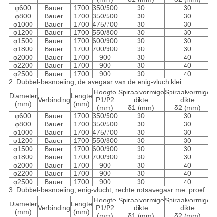
φ600
Bauer
1700
350/500
30
30
φ800
Bauer
1700
350/500
30
30
φ1000
Bauer
1700
475/700
30
30
φ1200
Bauer
1700
550/800
30
30
φ1500
Bauer
1700
600/900
30
30
φ1800
Bauer
1700
700/900
30
30
φ2000
Bauer
1700
900
30
40
φ2200
Bauer
1700
900
30
40
φ2500
Bauer
1700
900
30
40
2.
Dubbel-besnoeiing, de avegaar van de enig-vluchtklei
Hoogte
Spiraalvormige
Spiraalvormige
Diameter
Lengte
Verbinding
P1/P2
dikte
dikte
T
(mm)
(mm)
(mm)
δ1 (mm)
δ2 (mm)
φ600
Bauer
1700
350/500
30
30
φ800
Bauer
1700
350/500
30
30
φ1000
Bauer
1700
475/700
30
30
φ1200
Bauer
1700
550/800
30
30
φ1500
Bauer
1700
600/900
30
30
φ1800
Bauer
1700
700/900
30
30
φ2000
Bauer
1700
900
30
40
φ2200
Bauer
1700
900
30
40
φ2500
Bauer
1700
900
30
40
3.
Dubbel-besnoeiing, enig-vlucht, rechte rotsavegaar met proef
Hoogte
Spiraalvormige
Spiraalvormige
Diameter
Lengte
Verbinding
P1/P2
dikte
dikte
T
(mm)
(mm)
(mm)
δ1 (mm)
δ2 (mm)