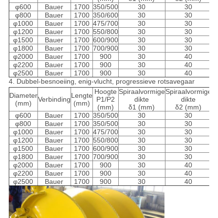
φ600
Bauer
1700
350/500
30
30
φ800
Bauer
1700
350/600
30
30
φ1000
Bauer
1700
475/700
30
30
φ1200
Bauer
1700
550/800
30
30
φ1500
Bauer
1700
600/900
30
30
φ1800
Bauer
1700
700/900
30
30
φ2000
Bauer
1700
900
30
40
φ2200
Bauer
1700
900
30
40
φ2500
Bauer
1700
900
30
40
4.
Dubbel-besnoeiing, enig-vlucht, progressieve rotsavegaar
Hoogte
Spiraalvormige
Spiraalvormige
Diameter
Lengte
Verbinding
P1/P2
dikte
dikte
T
(mm)
(mm)
(mm)
δ1 (mm)
δ2 (mm)
φ600
Bauer
1700
350/500
30
30
φ800
Bauer
1700
350/500
30
30
φ1000
Bauer
1700
475/700
30
30
φ1200
Bauer
1700
550/800
30
30
φ1500
Bauer
1700
600/900
30
30
φ1800
Bauer
1700
700/900
30
30
φ2000
Bauer
1700
900
30
40
φ2200
Bauer
1700
900
30
40
φ2500
Bauer
1700
900
30
40