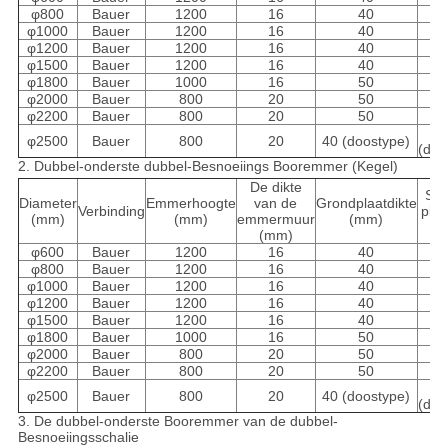
φ800
Bauer
1200
16
40
φ1000
Bauer
1200
16
40
φ1200
Bauer
1200
16
40
φ1500
Bauer
1200
16
40
φ1800
Bauer
1000
16
50
φ2000
Bauer
800
20
50
φ2200
Bauer
800
20
50
φ2500
Bauer
800
20
40 (doostype)
(doo
2.
Dubbel-onderste dubbel-Besnoeiings Booremmer (Kegel)
De dikte
Sc
Diameter
Emmerhoogte
van de
Grondplaatdikte
Verbinding
plaa
(mm)
(mm)
emmermuur
(mm)
(
(mm)
φ600
Bauer
1200
16
40
φ800
Bauer
1200
16
40
φ1000
Bauer
1200
16
40
φ1200
Bauer
1200
16
40
φ1500
Bauer
1200
16
40
φ1800
Bauer
1000
16
50
φ2000
Bauer
800
20
50
φ2200
Bauer
800
20
50
φ2500
Bauer
800
20
40 (doostype)
(doo
3.
De dubbel-onderste Booremmer van de dubbel-
Besnoeiingsschalie