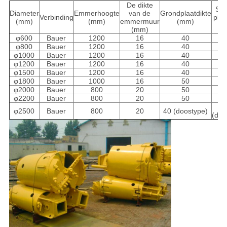
De dikte
Sc
Diameter
Emmerhoogte
van de
Grondplaatdikte
Verbinding
plaa
(mm)
(mm)
emmermuur
(mm)
(
(mm)
φ600
Bauer
1200
16
40
φ800
Bauer
1200
16
40
φ1000
Bauer
1200
16
40
φ1200
Bauer
1200
16
40
φ1500
Bauer
1200
16
40
φ1800
Bauer
1000
16
50
φ2000
Bauer
800
20
50
φ2200
Bauer
800
20
50
φ2500
Bauer
800
20
40 (doostype)
(doo