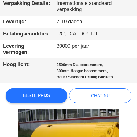
Verpakking Details:
Internationale standaard
verpakking
KWALITEITSCONTROLE
Levertijd:
7-10 dagen
CONTACTEER
Betalingscondities:
L/C, D/A, D/P, T/T
ONS
Levering
30000 per jaar
vermogen:
CHAT
Hoog licht:
,
2500mm Dia booremmers
NU
,
800mm Hoogte booremmers
Bauer Standard Drilling Buckets
COMPANY
BESTE PRIJS
CHAT NU
NEWS
SITEMAP