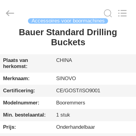
International
&
Sinovo
Heavy
Industry
Co.Ltd..
Accessoires voor boormachines
All
Rights
Bauer Standard Drilling
HUIS
Reserved.
Buckets
PRODUCTEN
Plaats van
CHINA
herkomst:
VR-
SHOW
Merknaam:
SINOVO
Certificering:
CE/GOST/ISO9001
ONGEVEER
Modelnummer:
Booremmers
ONS
Min. bestelaantal:
1 stuk
FABRIEKSREIS
Prijs:
Onderhandelbaar