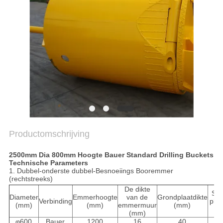
PRIVACYBELEID
Productomschrijving
2500mm Dia 800mm Hoogte Bauer Standard Drilling Buckets
Technische Parameters
1.
Dubbel-onderste dubbel-Besnoeiings Booremmer
(rechtstreeks)
De dikte
Sc
Diameter
Emmerhoogte
van de
Grondplaatdikte
Verbinding
plaa
(mm)
(mm)
emmermuur
(mm)
(
(mm)
φ600
Bauer
1200
16
40