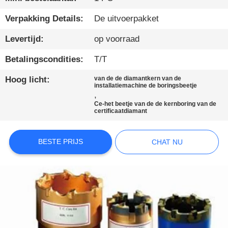
KWALITEITSCONTROLE
Verpakking Details:
De uitvoerpakket
Levertijd:
op voorraad
CONTACTEER
Betalingscondities:
T/T
ONS
Hoog licht:
van de de diamantkern van de
installatiemachine de boringsbeetje
,
CHAT
Ce-het beetje van de de kernboring van de
certificaatdiamant
NU
BESTE PRIJS
CHAT NU
COMPANY
NEWS
SITEMAP