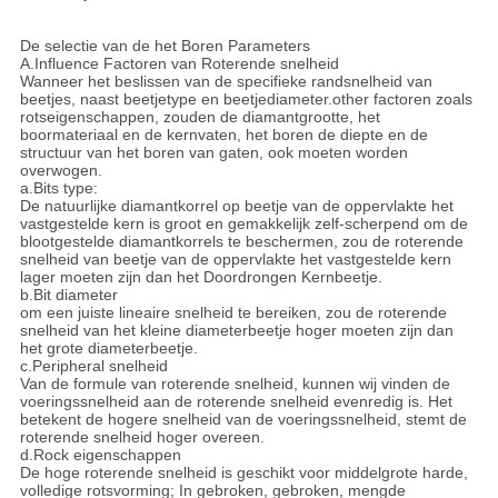
De selectie van de het Boren Parameters
A.Influence Factoren van Roterende snelheid
Wanneer het beslissen van de specifieke randsnelheid van
beetjes, naast beetjetype en beetjediameter.other factoren zoals
rotseigenschappen, zouden de diamantgrootte, het
boormateriaal en de kernvaten, het boren de diepte en de
structuur van het boren van gaten, ook moeten worden
overwogen.
a.Bits type:
De natuurlijke diamantkorrel op beetje van de oppervlakte het
vastgestelde kern is groot en gemakkelijk zelf-scherpend om de
blootgestelde diamantkorrels te beschermen, zou de roterende
snelheid van beetje van de oppervlakte het vastgestelde kern
lager moeten zijn dan het Doordrongen Kernbeetje.
b.Bit diameter
om een juiste lineaire snelheid te bereiken, zou de roterende
snelheid van het kleine diameterbeetje hoger moeten zijn dan
het grote diameterbeetje.
c.Peripheral snelheid
Van de formule van roterende snelheid, kunnen wij vinden de
voeringssnelheid aan de roterende snelheid evenredig is. Het
betekent de hogere snelheid van de voeringssnelheid, stemt de
roterende snelheid hoger overeen.
d.Rock eigenschappen
De hoge roterende snelheid is geschikt voor middelgrote harde,
volledige rotsvorming; In gebroken, gebroken, mengde