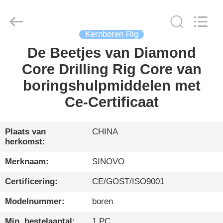
International
&
Sinovo
Heavy
Industry
Co.Ltd..
Kernboren Rig
All
Rights
De Beetjes van Diamond
HUIS
Reserved.
Core Drilling Rig Core van
PRODUCTEN
boringshulpmiddelen met
Ce-Certificaat
VR-
SHOW
Plaats van
CHINA
herkomst:
ONGEVEER
Merknaam:
SINOVO
ONS
Certificering:
CE/GOST/ISO9001
Modelnummer:
boren
FABRIEKSREIS
Min. bestelaantal:
1 PC