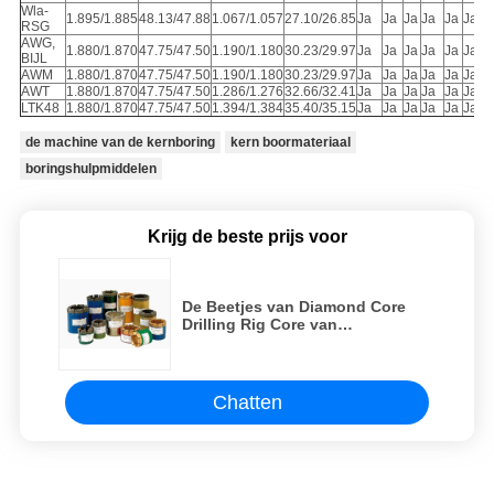
Wla-
1.895/1.885
48.13/47.88
1.067/1.057
27.10/26.85
Ja
Ja
Ja
Ja
Ja
Ja
RSG
AWG,
1.880/1.870
47.75/47.50
1.190/1.180
30.23/29.97
Ja
Ja
Ja
Ja
Ja
Ja
BIJL
AWM
1.880/1.870
47.75/47.50
1.190/1.180
30.23/29.97
Ja
Ja
Ja
Ja
Ja
Ja
AWT
1.880/1.870
47.75/47.50
1.286/1.276
32.66/32.41
Ja
Ja
Ja
Ja
Ja
Ja
LTK48
1.880/1.870
47.75/47.50
1.394/1.384
35.40/35.15
Ja
Ja
Ja
Ja
Ja
Ja
de machine van de kernboring
kern boormateriaal
boringshulpmiddelen
Krijg de beste prijs voor
De Beetjes van Diamond Core
Drilling Rig Core van
boringshulpmiddelen met Ce-
Certificaat
Chatten