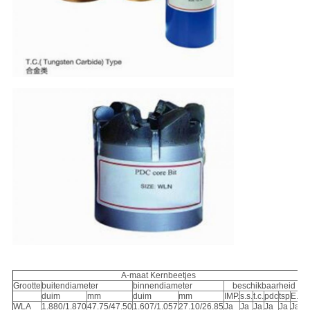
A-maat Kernbeetjes
Grootte
buitendiameter
binnendiameter
beschikbaarheid
duim
mm
duim
mm
IMP.
s.s.
t.c.
pdc
tsp
E.P.
WLA
1.880/1.870
47.75/47.50
1.607/1.057
27.10/26.85
Ja
Ja
Ja
Ja
Ja
Ja