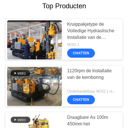
Top Producten
Kruippakjetype de
Volledige Hydraulische
Installatie van de
Kernboring SD1000
MOQ:1
CHATTEN
1120rpm de Installatie
van de kernboring
Onderhandelbaar MOQ:1 reeks
CHATTEN
Draagbare As 100m
450mm het