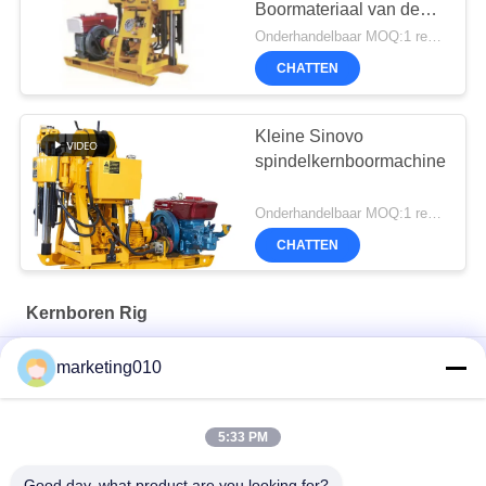
Boormateriaal van de
Slagkern
Onderhandelbaar MOQ:1 reeks
CHATTEN
Kleine Sinovo
spindelkernboormachine
Onderhandelbaar MOQ:1 reeks
CHATTEN
Kernboren Rig
SM75 Meerdoelige boormachine
marketing010
Krachtige XY-6A kernboormachine perfect voor boorprojecten
5:33 PM
XY-200 Core Drilling Rig Ontdek Versatiliteit Ervaring
Superieure boorprestaties
Good day, what product are you looking for?