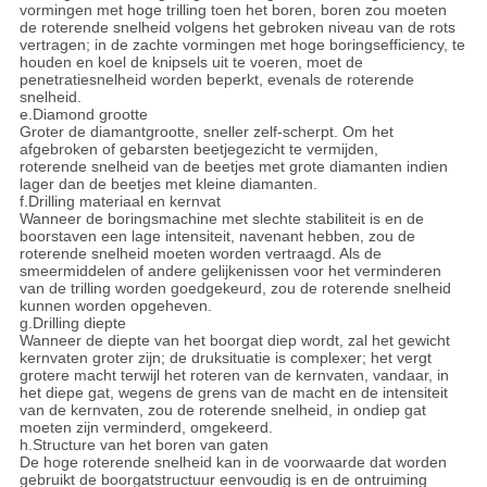
vormingen met hoge trilling toen het boren, boren zou moeten
de roterende snelheid volgens het gebroken niveau van de rots
vertragen; in de zachte vormingen met hoge boringsefficiency, te
houden en koel de knipsels uit te voeren, moet de
penetratiesnelheid worden beperkt, evenals de roterende
snelheid.
e.Diamond grootte
Groter de diamantgrootte, sneller zelf-scherpt. Om het
afgebroken of gebarsten beetjegezicht te vermijden,
roterende snelheid van de beetjes met grote diamanten indien
lager dan de beetjes met kleine diamanten.
f.Drilling materiaal en kernvat
Wanneer de boringsmachine met slechte stabiliteit is en de
boorstaven een lage intensiteit, navenant hebben, zou de
roterende snelheid moeten worden vertraagd. Als de
smeermiddelen of andere gelijkenissen voor het verminderen
van de trilling worden goedgekeurd, zou de roterende snelheid
kunnen worden opgeheven.
g.Drilling diepte
Wanneer de diepte van het boorgat diep wordt, zal het gewicht
kernvaten groter zijn; de druksituatie is complexer; het vergt
grotere macht terwijl het roteren van de kernvaten, vandaar, in
het diepe gat, wegens de grens van de macht en de intensiteit
van de kernvaten, zou de roterende snelheid, in ondiep gat
moeten zijn verminderd, omgekeerd.
h.Structure van het boren van gaten
De hoge roterende snelheid kan in de voorwaarde dat worden
gebruikt de boorgatstructuur eenvoudig is en de ontruiming