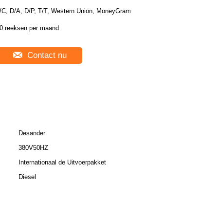
/C, D/A, D/P, T/T, Western Union, MoneyGram
0 reeksen per maand
Contact nu
Desander
380V50HZ
Internationaal de Uitvoerpakket
Diesel