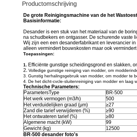
Productomschrijving
De grote Reinigingsmachine van de het Wastoes
Basisinformatie:
Desander is een stuk van het materiaal van de borin
na schudbekers en ontgasser. De schurende vaste l
Wij zijn een een desanderfabrikant en leverancier i
alleen vermindert bouwskosten maar ook vermindert mi
Toepassingen:
Efficiënte gunstige scheidingsgrond en slakken, o
1.
2.
Volledige gunstige reiniging van modder, om modderinde
3. Gunstig herhalingsgebruik van modder, om modder te b
4. De het dicht-cvcle-sluitenreiniging van modder en laag 
Technische Parameters:
ParametersType
BR-500
Het werk vermogen (m3/h)
500
Het verduidelijken graad (μm)
≥27
Zand die tarief verwijderen (%)
≥90
Het ontwateren tarief (%)
≥80
Algemene macht (kW)
99
Gewicht (kg)
12500
BR-500 desander foto's