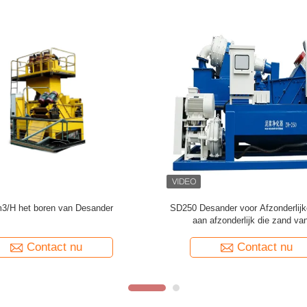
Compacte Desander Geavanceerde
SD500 de Machine van zanddesan
chamencontrole Economisch voor
Stichtingsbouw 500m3/h aan Afzond
HDD-Project
van de boringsvloeistof
Contact nu
Contact nu