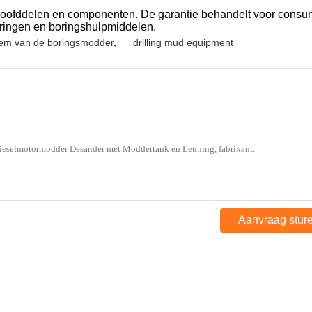
ofddelen en componenten. De garantie behandelt voor consumpt
eringen en boringshulpmiddelen.
eem van de boringsmodder
,
drilling mud equipment
Aanvraag stur