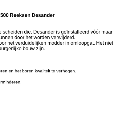
R-500 Reeksen Desander
e scheiden die. Desander is geïnstalleerd vóór maar
unnen door het worden verwijderd.
oor het verduidelijken modder in omloopgat. Het niet
urgerlijke bouw zijn.
en en het boren kwaliteit te verhogen.
verminderen.