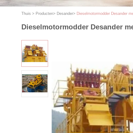
Thuis
>
Producten
>
Desander
>
Dieselmotormodder Desander me
Dieselmotormodder Desander me