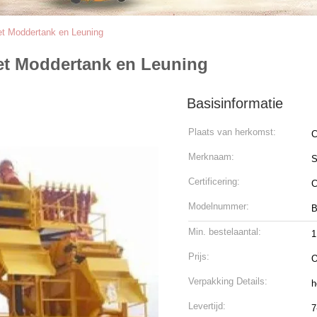
t Moddertank en Leuning
t Moddertank en Leuning
Basisinformatie
Plaats van herkomst:
C
Merknaam:
Certificering:
C
Modelnummer:
B
Min. bestelaantal:
1
Prijs:
O
Verpakking Details:
h
Levertijd:
7