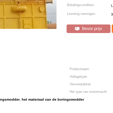
Betalingscondities:
L
Levering vermogen:
3
Beste prijs
Productnaam:
Voltagetype:
Vervoerpakket:
Het type van motormacht:
ringsmodder
het materiaal van de boringsmodder
,