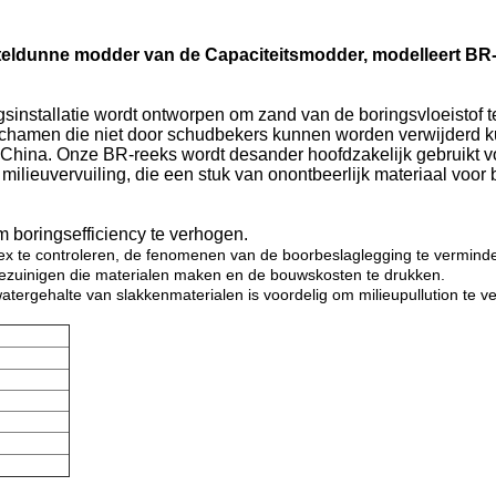
teldunne modder van de Capaciteitsmodder, modelleert B
gsinstallatie wordt ontworpen om zand van de boringsvloeistof t
ichamen die niet door schudbekers kunnen worden verwijderd k
n China. Onze BR-reeks wordt desander hoofdzakelijk gebruikt v
lieuvervuiling, die een stuk van onontbeerlijk materiaal voor b
m boringsefficiency te verhogen.
x te controleren, de fenomenen van de boorbeslaglegging te verminder
ezuinigen die materialen maken en de bouwskosten te drukken.
watergehalte van slakkenmaterialen is voordelig om milieupullution te 