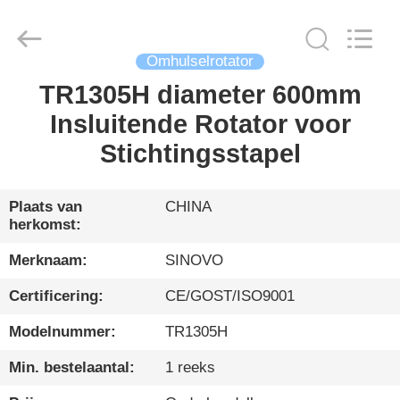
International
&
Sinovo
Heavy
Industry
Co.Ltd..
Omhulselrotator
All
Rights
TR1305H diameter 600mm
HUIS
Reserved.
Insluitende Rotator voor
PRODUCTEN
Stichtingsstapel
VR-
Plaats van
CHINA
herkomst:
SHOW
Merknaam:
SINOVO
ONGEVEER
Certificering:
CE/GOST/ISO9001
ONS
Modelnummer:
TR1305H
Min. bestelaantal:
1 reeks
FABRIEKSREIS