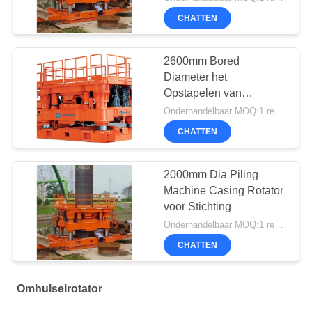
CHATTEN
2600mm Bored
Diameter het
Opstapelen van
Omhulselrotator
Onderhandelbaar MOQ:1 reeks
CHATTEN
2000mm Dia Piling
Machine Casing Rotator
voor Stichting
Onderhandelbaar MOQ:1 reeks
CHATTEN
Omhulselrotator