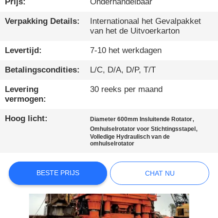
Prijs:
Onderhandelbaar
KWALITEITSCONTROLE
Verpakking Details:
Internationaal het Gevalpakket
van het de Uitvoerkarton
CONTACTEER
Levertijd:
7-10 het werkdagen
ONS
Betalingscondities:
L/C, D/A, D/P, T/T
Levering
30 reeks per maand
CHAT
vermogen:
NU
Hoog licht:
,
Diameter 600mm Insluitende Rotator
,
Omhulselrotator voor Stichtingsstapel
Volledige Hydraulisch van de
COMPANY
omhulselrotator
NEWS
BESTE PRIJS
CHAT NU
SITEMAP