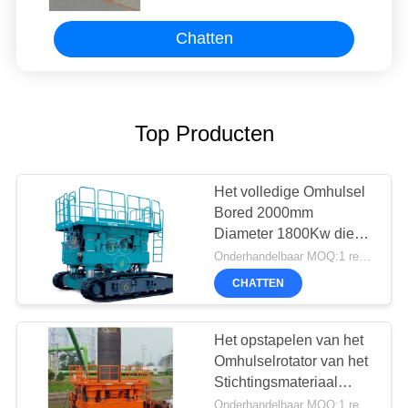
Chatten
Top Producten
Het volledige Omhulsel
Bored 2000mm
Diameter 1800Kw die
Rotator opstapelen
Onderhandelbaar MOQ:1 reeks
CHATTEN
Het opstapelen van het
Omhulselrotator van het
Stichtingsmateriaal
TR2605H 441hp
Onderhandelbaar MOQ:1 reeks