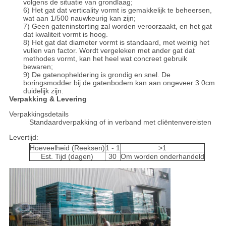
volgens de situatie van grondlaag;
6) Het gat dat verticality vormt is gemakkelijk te beheersen,
wat aan 1/500 nauwkeurig kan zijn;
7) Geen gateninstorting zal worden veroorzaakt, en het gat
dat kwaliteit vormt is hoog.
8) Het gat dat diameter vormt is standaard, met weinig het
vullen van factor. Wordt vergeleken met ander gat dat
methodes vormt, kan het heel wat concreet gebruik
bewaren;
9) De gatenopheldering is grondig en snel. De
boringsmodder bij de gatenbodem kan aan ongeveer 3.0cm
duidelijk zijn.
Verpakking & Levering
Verpakkingsdetails
Standaardverpakking of in verband met cliëntenvereisten
Levertijd:
Hoeveelheid (Reeksen)
1 - 1
>1
Est. Tijd (dagen)
30
Om worden onderhandeld