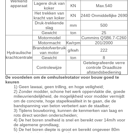
Werkend
Lagere druk van
apparaat
KN
Max.540
koker
Het trekken van
KN
2440 Onmiddellijke 2690
kracht van koker
Druk-trekkende
mm
500
slag
Gewicht
ton
25
Motormodel
Cummins QSB6.7-C260
Motormacht
Kw/rpm
201/2000
Brandstofverbruik
g/kwh
222
Hydraulische
van motor
krachtcentrale
Gewicht
ton
8
Getelegrafeerde verre
Controlewijze
controle Draadloze
afstandsbediening
De voordelen om de omhulselrotator voor bouw goed te
keuren
1)
Geen lawaai, geen trilling, en hoge veiligheid;
2) Zonder modder, schone het werk oppervlakte die, goede
milieuvriendelijkheid, de mogelijkheid voor modder vermijdt
om de concrete, hoge stapelkwaliteit in te gaan, die de
bandspanning van beton verbetert aan de staalbar;
3) Tijdens bouwboring, kunnen de kenmerken van laag en
rots direct worden onderscheiden;
4) De het boren snelheid is snel en bereikt over 14m/h voor
de algemene grondlaag;
5) De het boren diepte is groot en bereikt ongeveer 80m