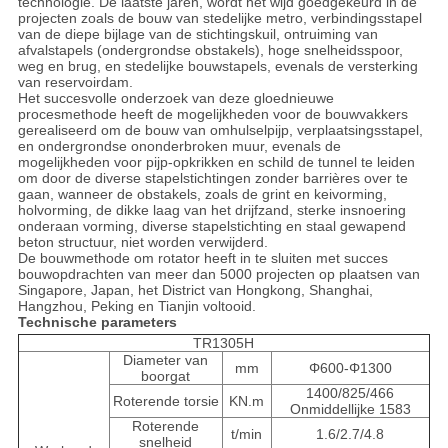
technologie. De laatste jaren, wordt het wijd goedgekeurd in de
projecten zoals de bouw van stedelijke metro, verbindingsstapel
van de diepe bijlage van de stichtingskuil, ontruiming van
afvalstapels (ondergrondse obstakels), hoge snelheidsspoor,
weg en brug, en stedelijke bouwstapels, evenals de versterking
van reservoirdam.
Het succesvolle onderzoek van deze gloednieuwe
procesmethode heeft de mogelijkheden voor de bouwvakkers
gerealiseerd om de bouw van omhulselpijp, verplaatsingsstapel,
en ondergrondse ononderbroken muur, evenals de
mogelijkheden voor pijp-opkrikken en schild de tunnel te leiden
om door de diverse stapelstichtingen zonder barrières over te
gaan, wanneer de obstakels, zoals de grint en keivorming,
holvorming, de dikke laag van het drijfzand, sterke insnoering
onderaan vorming, diverse stapelstichting en staal gewapend
beton structuur, niet worden verwijderd.
De bouwmethode om rotator heeft in te sluiten met succes
bouwopdrachten van meer dan 5000 projecten op plaatsen van
Singapore, Japan, het District van Hongkong, Shanghai,
Hangzhou, Peking en Tianjin voltooid.
Technische parameters
TR1305H
Diameter van
mm
Φ600-Φ1300
boorgat
1400/825/466
Roterende torsie
KN.m
Onmiddellijke 1583
Roterende
t/min
1.6/2.7/4.8
snelheid