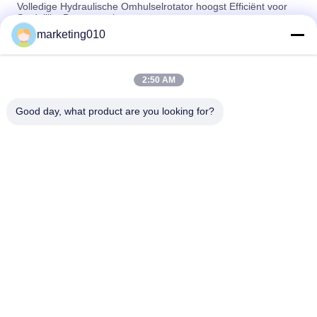
Volledige Hydraulische Omhulselrotator hoogst Efficiënt voor
Stedelijke Bouwstapels
marketing010
Stille Duurzame Omhulselrotator Geen Trillings Hoge Veiligheid
zonder Modder
2:50 AM
Hoog Efficiënt de stichtingsmateriaal van de Omhulselrotator
voor snijdende stapelmuur
Good day, what product are you looking for?
populaire categorieën
Alle
Hydraulische 
Roterende 
Stapelbreker
Boorinstallaties
Kernboren Rig
CFA-Apparatuur
Waterput 
Omhulselrotator
Boorplatform
Hydraulische 
Desander