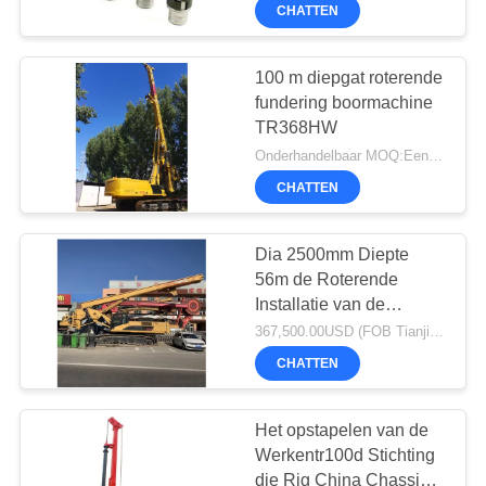
CHATTEN
All
Rights
KWALITEITSCONTROLE
Reserved.
100 m diepgat roterende
CONTACTEER
fundering boormachine
TR368HW
ONS
Onderhandelbaar MOQ:Een eenheid
CHATTEN
CHAT
NU
Dia 2500mm Diepte
56m de Roterende
Installatie van de
COMPANY
Stichtingsboor
367,500.00USD (FOB Tianjin Seaport price) MOQ:1
NEWS
CHATTEN
SITEMAP
Het opstapelen van de
Werkentr100d Stichting
die Rig China Chassis