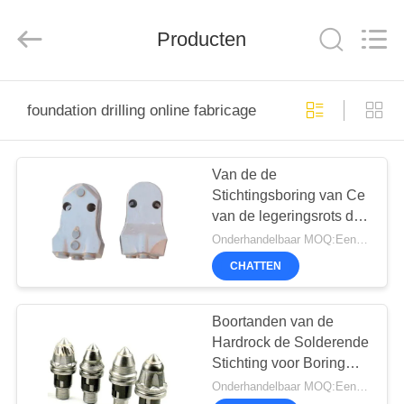
derlandse
ληνικά
日
Producten
本語
한국
العرب
हिन्दी
Türkçe
HUIS
ndonesia
iếng Việt
foundation drilling online fabricage
ไทย
বাংলা
فارسی
PRODUCTEN
Polski
Van de de
Stichtingsboring van Ce
VR-
China
van de legeringsrots de
Goed
SHOW
Kwaliteit
Snijder van de
Onderhandelbaar MOQ:Een eenheid
Hydraulische
Stapelbreker
Hulpmiddelentanden
Leverancier.
CHATTEN
Copyright
voor Roterende
©
ONGEVEER
2010
Boorinstallatie
-
ONS
2026
Boortanden van de
Beijing
Sinovo
Hardrock de Solderende
International
&
Stichting voor Boring
Sinovo
FABRIEKSREIS
Heavy
Machine
Onderhandelbaar MOQ:Een eenheid
Industry
Co.Ltd..