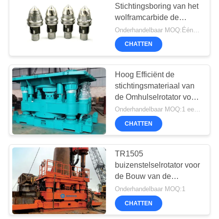
Stichtingsboring van het
wolframcarbide de
Hulpmiddelenbouw die
Onderhandelbaar MOQ:Één PC
Kogel van Rig Round
CHATTEN
Shank Auger Bucket van
het Slijtage van de
werktuigendeel de
Hoog Efficiënt de
Roterende opstapelen
stichtingsmateriaal van
de Omhulselrotator voor
snijdende stapelmuur
Onderhandelbaar MOQ:1 eenheid
CHATTEN
TR1505
buizenstelselrotator voor
de Bouw van de
Stapelstichting met 8 -
Onderhandelbaar MOQ:1
15m Diameter
CHATTEN