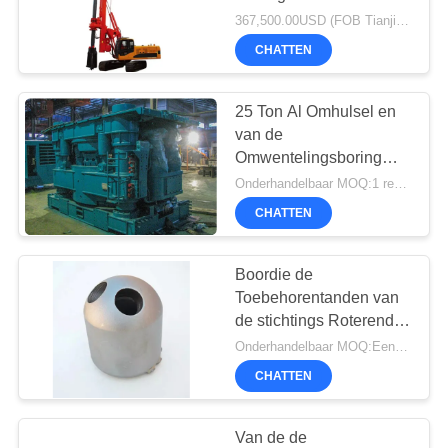
PRIVACYBELEID
Hydraulic Portable boort
367,500.00USD (FOB Tianjin Seaport price) MOQ:1 eenheid
CHATTEN
25 Ton Al Omhulsel en
van de
Omwentelingsboring
Installatie Diesel Macht
Onderhandelbaar MOQ:1 reeks
en 600-1300 mm
CHATTEN
Diameter
Boordie de
Toebehorentanden van
de stichtings Roterende
Avegaar voor Hardrock
Onderhandelbaar MOQ:Een eenheid
worden aangepast
CHATTEN
Van de de