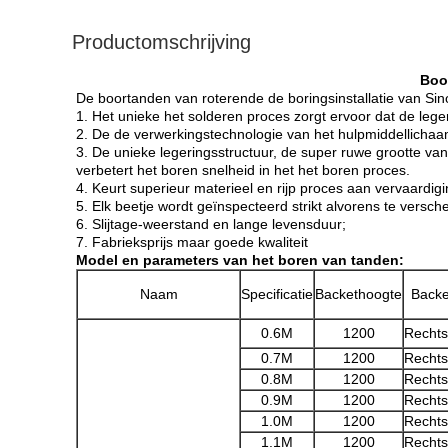
Productomschrijving
Boo
De boortanden van roterende de boringsinstallatie van Sin
1. Het unieke het solderen proces zorgt ervoor dat de leger
2. De de verwerkingstechnologie van het hulpmiddellichaa
3. De unieke legeringsstructuur, de super ruwe grootte van
verbetert het boren snelheid in het het boren proces.
4. Keurt superieur materieel en rijp proces aan vervaardig
5. Elk beetje wordt geïnspecteerd strikt alvorens te versch
6. Slijtage-weerstand en lange levensduur;
7. Fabrieksprijs maar goede kwaliteit
Model en parameters van het boren van tanden:
Naam
Specificatie
Backethoogte
Backe
0.6M
1200
Rechts
0.7M
1200
Rechts
0.8M
1200
Rechts
0.9M
1200
Rechts
1.0M
1200
Rechts
1.1M
1200
Rechts