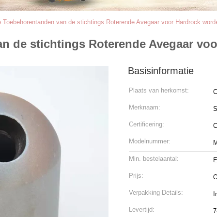
e Toebehorentanden van de stichtings Roterende Avegaar voor Hardrock wor
n de stichtings Roterende Avegaar vo
Basisinformatie
Plaats van herkomst:
C
Merknaam:
Certificering:
C
Modelnummer:
M
Min. bestelaantal:
E
Prijs:
O
Verpakking Details:
I
Levertijd:
7