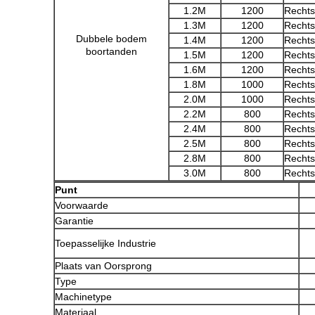
1.2M
1200
Rechts
1.3M
1200
Rechts
Dubbele bodem
1.4M
1200
Rechts
boortanden
1.5M
1200
Rechts
1.6M
1200
Rechts
1.8M
1000
Rechts
2.0M
1000
Rechts
2.2M
800
Rechts
2.4M
800
Rechts
2.5M
800
Rechts
2.8M
800
Rechts
3.0M
800
Rechts
Punt
Voorwaarde
Garantie
Toepasselijke Industrie
Plaats van Oorsprong
Type
Machinetype
Materiaal