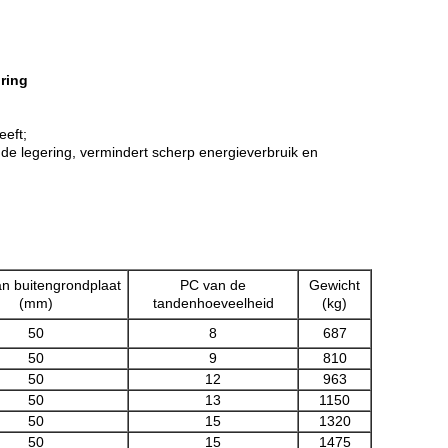
ring
eeft;
 de legering, vermindert scherp energieverbruik en
an buitengrondplaat
PC van de
Gewicht
(mm)
tandenhoeveelheid
(kg)
50
8
687
50
9
810
50
12
963
50
13
1150
50
15
1320
50
15
1475