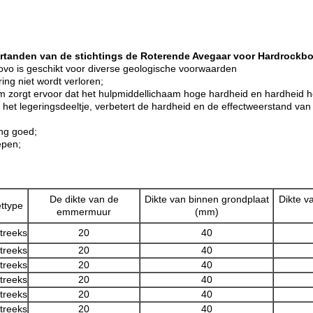
rtanden van de stichtings de Roterende Avegaar voor Hardrockbo
ovo is geschikt voor diverse geologische voorwaarden
ing niet wordt verloren;
m zorgt ervoor dat het hulpmiddellichaam hoge hardheid en hardheid h
 het legeringsdeeltje, verbetert de hardheid en de effectweerstand van
ing goed;
epen;
De dikte van de
Dikte van binnen grondplaat
Dikte v
ttype
emmermuur
(mm)
treeks
20
40
treeks
20
40
treeks
20
40
treeks
20
40
treeks
20
40
treeks
20
40