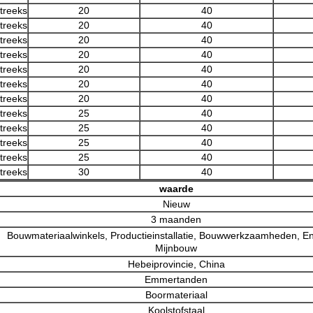
treeks
20
40
treeks
20
40
treeks
20
40
treeks
20
40
treeks
20
40
treeks
20
40
treeks
20
40
treeks
25
40
treeks
25
40
treeks
25
40
treeks
25
40
treeks
30
40
waarde
Nieuw
3 maanden
Bouwmateriaalwinkels, Productieinstallatie, Bouwwerkzaamheden, En
Mijnbouw
Hebeiprovincie, China
Emmertanden
Boormateriaal
Koolstofstaal