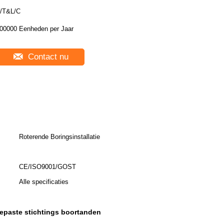
/T&L/C
00000 Eenheden per Jaar
Contact nu
Roterende Boringsinstallatie
CE/ISO9001/GOST
Alle specificaties
epaste stichtings boortanden