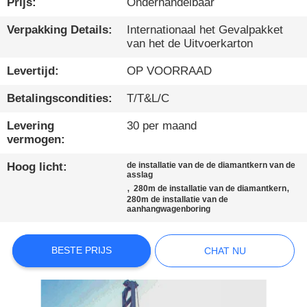
Prijs:
Onderhandelbaar
KWALITEITSCONTROLE
Verpakking Details:
Internationaal het Gevalpakket
van het de Uitvoerkarton
CONTACTEER
Levertijd:
OP VOORRAAD
ONS
Betalingscondities:
T/T&L/C
Levering
30 per maand
CHAT
vermogen:
NU
Hoog licht:
de installatie van de de diamantkern van de
asslag
,
,
280m de installatie van de diamantkern
COMPANY
280m de installatie van de
aanhangwagenboring
NEWS
BESTE PRIJS
CHAT NU
SITEMAP