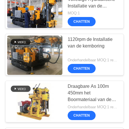
Installatie van de
Kernboring SD1000
MOQ:1
CHATTEN
1120rpm de Installatie
van de kernboring
Onderhandelbaar MOQ:1 reeks
CHATTEN
Draagbare As 100m
450mm het
Boormateriaal van de
Slagkern
Onderhandelbaar MOQ:1 reeks
CHATTEN