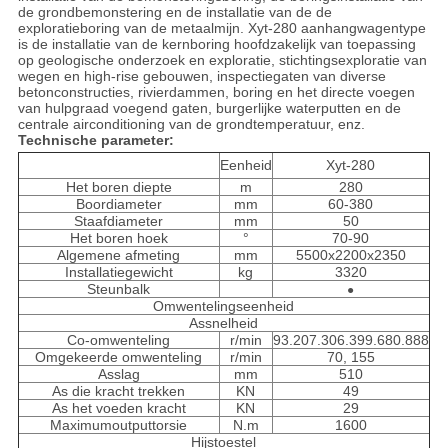
de grondbemonstering en de installatie van de de
exploratieboring van de metaalmijn. Xyt-280 aanhangwagentype
is de installatie van de kernboring hoofdzakelijk van toepassing
op geologische onderzoek en exploratie, stichtingsexploratie van
wegen en high-rise gebouwen, inspectiegaten van diverse
betonconstructies, rivierdammen, boring en het directe voegen
van hulpgraad voegend gaten, burgerlijke waterputten en de
centrale airconditioning van de grondtemperatuur, enz.
Technische parameter:
Eenheid
Xyt-280
Het boren diepte
m
280
Boordiameter
mm
60-380
Staafdiameter
mm
50
Het boren hoek
°
70-90
Algemene afmeting
mm
5500x2200x2350
Installatiegewicht
kg
3320
Steunbalk
●
Omwentelingseenheid
Assnelheid
Co-omwenteling
r/min
93.207.306.399.680.888
Omgekeerde omwenteling
r/min
70, 155
Asslag
mm
510
As die kracht trekken
KN
49
As het voeden kracht
KN
29
Maximumoutputtorsie
N.m
1600
Hijstoestel