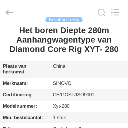
International
&
Sinovo
Heavy
Industry
Co.Ltd..
Kernboren Rig
All
Rights
Het boren Diepte 280m
HUIS
Reserved.
Aanhangwagentype van
PRODUCTEN
Diamond Core Rig XYT- 280
VR-
Plaats van
China
herkomst:
SHOW
Merknaam:
SINOVO
ONGEVEER
Certificering:
CE/GOST/ISO9001
ONS
Modelnummer:
Xyt-280
Min. bestelaantal:
1 stuk
FABRIEKSREIS