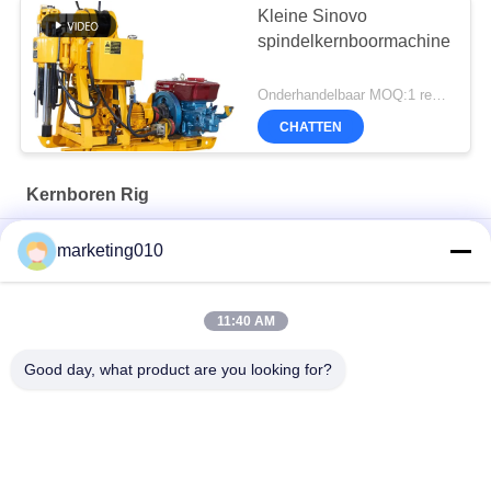
Kleine Sinovo
spindelkernboormachine
Onderhandelbaar MOQ:1 reeks
CHATTEN
Kernboren Rig
SM75 Meerdoelige boormachine
marketing010
Krachtige XY-6A kernboormachine perfect voor boorprojecten
11:40 AM
XY-200 Core Drilling Rig Ontdek Versatiliteit Ervaring
Superieure boorprestaties
Good day, what product are you looking for?
populaire categorieën
Alle
Hydraulische 
Roterende 