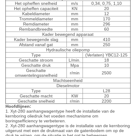
Het opheffen snelheid
m/s
0,34, 0,75, 1,10
Het opheffen capaciteit
KN
20
Kabeldiameter
mm
12
Trommeldiameter
mm
170
Remdiameter
mm
296
Rembandbreedte
mm
60
Kader bewegend apparaat
Kader bewegende slag
mm
410
Afstand vanaf gat
mm
250
Hydraulische oliepomp
Type
(Verlaten) YBC12-125
Geschatte stroom
L/min.
18
Geschatte druk
Mpa
10
Geschatte
r/min
2500
omwentelingssnelheid
Machtseenheid
Dieselmotor
Type
L28
Geschatte macht
KW
20
Geschatte snelheid
r/min
2200
Hoofdlijnen:
1.
Xyt-280 aanhangwagentype heeft de installatie van de
kernboring oliedruk het voeden mechanisme om
boringsefficiency te verbeteren.
2. Xyt-280 aanhangwagentype is de installatie van de kernboring
uitgerust met een de drukmaat van de gatenbodem om op de
druk te wijzen, om de situatie in het gat te beheersen.