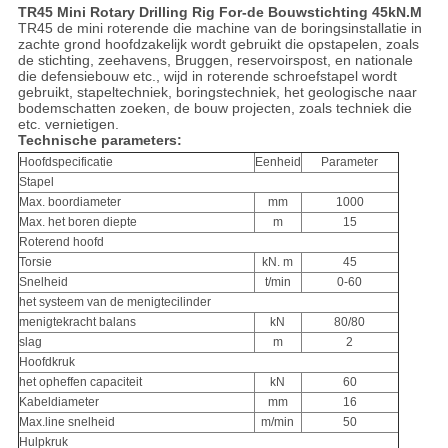
TR45 Mini Rotary Drilling Rig For-de Bouwstichting
45kN.M
TR45 de mini roterende die machine van de boringsinstallatie in
zachte grond hoofdzakelijk wordt gebruikt die opstapelen, zoals
de stichting, zeehavens, Bruggen, reservoirspost, en nationale
die defensiebouw etc., wijd in roterende schroefstapel wordt
gebruikt, stapeltechniek, boringstechniek, het geologische naar
bodemschatten zoeken, de bouw projecten, zoals techniek die
etc. vernietigen.
Technische parameters:
Hoofdspecificatie
Eenheid
Parameter
Stapel
Max. boordiameter
mm
1000
Max. het boren diepte
m
15
Roterend hoofd
Torsie
kN. m
45
Snelheid
t/min
0-60
het systeem van de menigtecilinder
menigtekracht balans
kN
80/80
slag
m
2
Hoofdkruk
het opheffen capaciteit
kN
60
Kabeldiameter
mm
16
Max.line snelheid
m/min
50
Hulpkruk