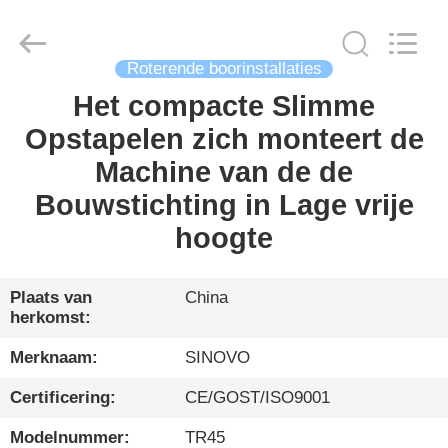
International
&
Sinovo
Heavy
Industry
Co.Ltd..
Roterende boorinstallaties
All
Rights
Het compacte Slimme
HUIS
Reserved.
Opstapelen zich monteert de
PRODUCTEN
Machine van de de
Bouwstichting in Lage vrije
VR-
hoogte
SHOW
Plaats van
China
herkomst:
ONGEVEER
ONS
Merknaam:
SINOVO
Certificering:
CE/GOST/ISO9001
FABRIEKSREIS
Modelnummer:
TR45