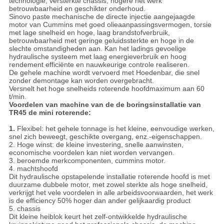
technologie, versterkte chassis, hogere het werk
betrouwbaarheid en geschikter onderhoud.
Sinovo paste mechanische de directe injectie aangejaagde
motor van Cummins met goed olieaanpassingsvermogen, torsie
met lage snelheid en hoge, laag brandstofverbruik,
betrouwbaarheid met geringe geluidssterkte en hoge in de
slechte omstandigheden aan. Kan het ladings gevoelige
hydraulische systeem met laag energieverbruik en hoog
rendement efficiënte en nauwkeurige controle realiseren.
De gehele machine wordt vervoerd met Hoedenbar, die snel
zonder demontage kan worden overgebracht.
Versnelt het hoge snelheids roterende hoofdmaximum aan 60
t/min.
Voordelen van machine van de de boringsinstallatie van
TR45 de mini roterende:
1.
Flexibel: het gehele tonnage is het kleine, eenvoudige werken,
snel zich beweegt, geschikte overgang, enz.-eigenschappen.
2. Hoge winst: de kleine investering, snelle aanwinsten,
economische voordelen kan niet worden vervangen.
3. beroemde merkcomponenten, cummins motor.
4. machtshoofd
Dit hydraulische opstapelende installatie roterende hoofd is met
duurzame dubbele motor, met zowel sterkte als hoge snelheid,
verkrijgt het vele voordelen in alle arbeidsvoorwaarden, het werk
is de efficiency 50% hoger dan ander gelijkaardig product
5. chassis
Dit kleine heiblok keurt het zelf-ontwikkelde hydraulische