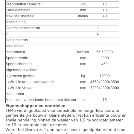
het opheffen capaciteit
kN
15
Kabeldiameter
mm
10
Max.line snelheid
m/min
40
Mastneiging
Door:sturen/achteruit
5
Zij
4
Hoofdchassis
basismotor
motormacht
kw/rpm
56.5/2200
Spoorbreedte
mm
2300
Spoorschoenen
mm
450
Algemene machine
algemeen gewicht
kg
13000
LxWxH in arbeidsvoorwaarde
mm
4560x2300x8500
LxWxH in Vervoer
mm
7200x2300x3000
Hoedenbar
Met elkaar verbindende hoedenbar 4x4.4m
m
15
Eigenschappen en voordelen
TR45 wordt geplaatst voor industriële en burgerlijke bouw en
gemeentelijke bouw in kleine steden. Het kan efficiënte bouw en
snelle handeling binnen de waaier van 1,0 m-boorgatdiameter
en 15 m-boorgatdiepte uitvoeren.
Wordt het Sinovo zelf-gemaakte chassis goedgekeurd met rijpe