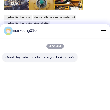
hydraulische boor
de installatie van de waterput
hydraulische boringsinstallatie
marketing010
Krijg de beste prijs voor
4:50 AM
Het compacte Slimme Opstapelen
Good day, what product are you looking for?
zich monteert de Machine van de
de Bouwstichting in Lage vrije
hoogte
Chatten
Top Producten