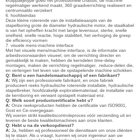
kruippakjetype goed het professionele chassis, de machine
regelmatiger werkend maakt, 360 graadverrichting realiseert en
centrumsaldo verzekert
6. hoofdwindas
Deze kleine roterende van de installatieaaopts van de
stapelboring grote de diameter hydraulische motor, de staalkabel
is van het opheffen kracht met lange levensuur, sterke, snelle
snelheid, snelle reactie, hoge stabiliteit, het verhoging de greep
die efficiency vormen
7. visuele mens-machine interface
Met het visuele mens/machine-interface, is de informatie van
arbeidsvoorwaarden visueel, om de verrichting directer en
gemakkelijk te maken, hebben de kerndelen time-delay
montages, maken de verrichting regelmatiger, .reduce-delen die,
en verlengen het leven van de opstapelende machine schokken.
Q: Bent u een handelsmaatschappij of een fabrikant?
A:
Wij zijn een professionele fabrikant, en onze fabriek
produceert reeks hydraulische roterende installatie, hydraulische
stapelbreker, hoofdzakelijk exploratiemateriaal, de installatie van
de kernboring en verwant opstapelt materiaal enz.
Q: Welk soort productcertificatie hebt u?
A:
Onze reeksproducten hebben de certificatie van ISO9001,
Gost en Ce-overgegaan.
Wij voeren strikt kwaliteitscontroleproces vóór verzending uit en
leveren de beste kwaliteitsmachines aan onze klanten.
Q: Hebt u na de verkoopdienst?
A:
Ja, hebben wij professioneel de dienstteam om onze cliënten
bij te staan. Als u vraagt, kunnen wij onze ingenieur aan uw