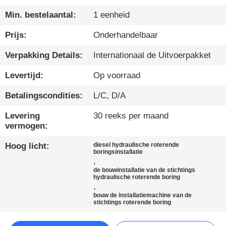
Min. bestelaantal:
1 eenheid
KWALITEITSCONTROLE
Prijs:
Onderhandelbaar
CONTACTEER
Verpakking Details:
Internationaal de Uitvoerpakket
ONS
Levertijd:
Op voorraad
Betalingscondities:
L/C, D/A
CHAT
NU
Levering
30 reeks per maand
vermogen:
COMPANY
Hoog licht:
diesel hydraulische roterende
boringsinstallatie
NEWS
,
de bouwinstallatie van de stichtings
hydraulische roterende boring
,
SITEMAP
bouw de installatiemachine van de
stichtings roterende boring