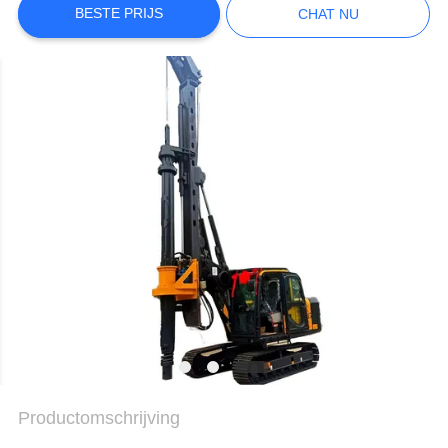
PRIVACYBELEID
BESTE PRIJS
CHAT NU
Productomschrijving