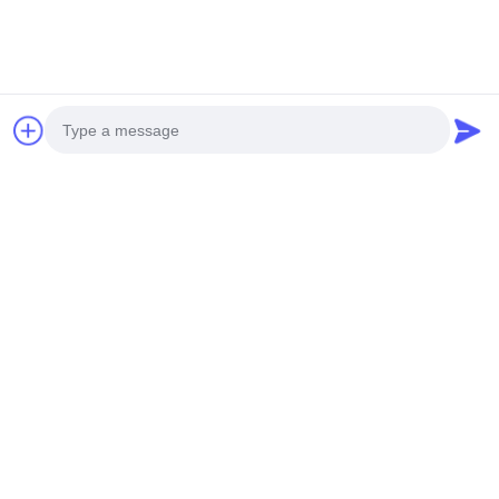
Installaties van de weg
de Roterende Boring
Onderhandelbaar MOQ:1 reeks
Chat Nu
CHATTEN
Geologische
Hydraulische
Boringsinstallatie
Photo
Onderhandelbaar MOQ:1
Video Call
CHATTEN
Audio Call
27rpn roterende
Boringsinstallaties
Onderhandelbaar MOQ:1 reeks