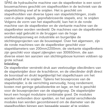
SPA5 de hydraulische machine van de stapelbreker is een soort
bouwmachines geschikt om stapelhoofden in de techniek van de
stapelstichting snel af te snijden. Het is geschikt om
stapelhoofden van diverse types van stapelstichtingen, zoals
cast-in-place stapels, geprefabriceerde stapels, enz. te snijden
Volgens de vorm van het stapelhoofd, kan het in de ronde
machine van
de
stapelbreker en de vierkante machine van
de
stapelbreker worden verdeeld. De machines van de stapelbreker
worden wijd gebruikt in de bruggen van de hoge
snelheidsspoorweg en industriële en burgerlijke de
stichtingsprojecten van de bouwstapel. Over het algemeen, zijn
de ronde machines van de stapelbreker geschikt voor
stapeldiameters van 200mm2200mm; de vierkante stapelbrekers
zijn geschikt voor stapel zijlengten van 300650mm, die aan
diverse eisen ten aanzien van stichtingsbouw kunnen voldoen op
grote schaal.
Inleiding
De stapelbreker verstrekt druk aan veelvoudige oliecilinders van
de stapelsnijder door de krachtbron, en de oliecilinder drijft direct
de boorstaaf en drukt tegelijkertijd het stapellichaam om het
stapelhoofd af te snijden. Tijdens het bouwproces van de
stapelsnijder, is de verrichting eenvoudig, hoog rendement,
kosten met geringe geluidssterkte en lage, en het is geschikt
voor de bouwprojecten van de stapelgroep. De stapelsnijder
keurt een hoogst modulaire combinatie goed. De modules
worden verbonden door spelden, en het aantal verschillende
modules kan worden gecombineerd om de diameter van de
stapelhoofden binnen een bepaalde waaier af te snijden.