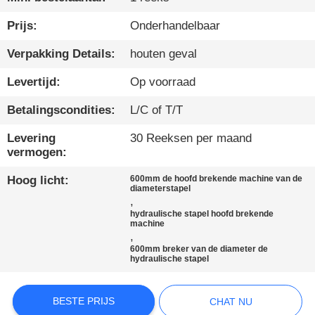
KWALITEITSCONTROLE
Prijs:
Onderhandelbaar
Verpakking Details:
houten geval
CONTACTEER
Levertijd:
Op voorraad
ONS
Betalingscondities:
L/C of T/T
CHAT
Levering
30 Reeksen per maand
vermogen:
NU
Hoog licht:
600mm de hoofd brekende machine van de
diameterstapel
COMPANY
,
hydraulische stapel hoofd brekende
NEWS
machine
,
600mm breker van de diameter de
hydraulische stapel
SITEMAP
BESTE PRIJS
CHAT NU