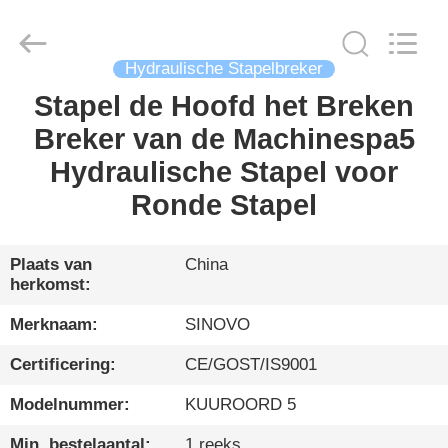
International
&
Sinovo
Heavy
Industry
Co.Ltd..
Hydraulische Stapelbreker
All
Rights
Stapel de Hoofd het Breken
HUIS
Reserved.
Breker van de Machinespa5
PRODUCTEN
Hydraulische Stapel voor
Ronde Stapel
VR-
SHOW
Plaats van
China
herkomst:
ONGEVEER
Merknaam:
SINOVO
ONS
Certificering:
CE/GOST/IS9001
Modelnummer:
KUUROORD 5
FABRIEKSREIS
Min. bestelaantal:
1 reeks