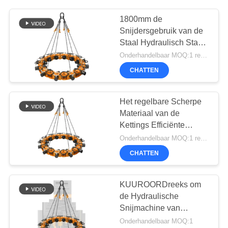
1800mm de
Snijdersgebruik van de
Staal Hydraulisch Stapel
met Graafwerktuigen
Onderhandelbaar MOQ:1 reeks
CHATTEN
Het regelbare Scherpe
Materiaal van de
Kettings Efficiënte
790kN SPA8
Onderhandelbaar MOQ:1 reeks
Hydraulische Stapel
CHATTEN
KUUROORDreeks om
de Hydraulische
Snijmachine van
Stapelbreakerpile
Onderhandelbaar MOQ:1