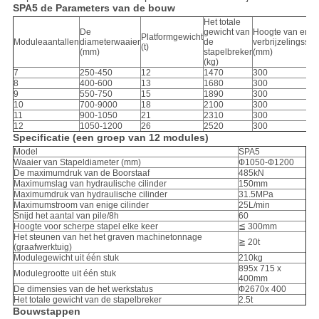
SPA5 de Parameters van de bouw
Het totale
De
gewicht van
Hoogte van enig
Platformgewicht
Moduleaantallen
diameterwaaier
de
verbrijzelingssta
(t)
(mm)
stapelbreker
(mm)
(kg)
7
250-450
12
1470
300
8
400-600
13
1680
300
9
550-750
15
1890
300
10
700-9000
18
2100
300
11
900-1050
21
2310
300
12
1050-1200
26
2520
300
Specificatie (een groep van 12 modules)
Model
SPA5
Waaier van Stapeldiameter (mm)
Ф1050-Ф1200
De maximumdruk van de Boorstaaf
485kN
Maximumslag van hydraulische cilinder
150mm
Maximumdruk van hydraulische cilinder
31.5MPa
Maximumstroom van enige cilinder
25L/min
Snijd het aantal van pile/8h
60
Hoogte voor scherpe stapel elke keer
≦ 300mm
Het steunen van het het graven machinetonnage
≧ 20t
(graafwerktuig)
Modulegewicht uit één stuk
210kg
895x 715 x
Modulegrootte uit één stuk
400mm
De dimensies van de het werkstatus
Ф2670x 400
Het totale gewicht van de stapelbreker
2.5t
Bouwstappen