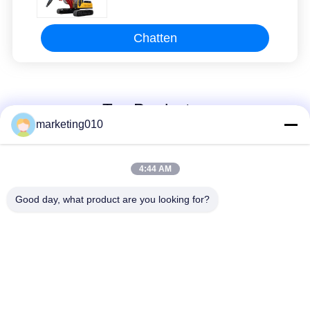
Graafwerktuig Bore Pile Hydraulic
Rig Machine boren
Chatten
Top Producten
marketing010
Installaties van de weg
4:44 AM
de Roterende Boring
Good day, what product are you looking for?
Onderhandelbaar MOQ:1 reeks
CHATTEN
Geologische
Hydraulische
Boringsinstallatie