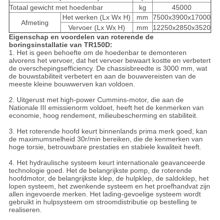
Totaal gewicht met hoedenbar
kg
45000
Het werken (Lx Wx H)
mm
7500x3900x17000
Afmeting
Vervoer (Lx Wx H)
mm
12250x2850x3520
Eigenschap en voordelen van roterende de
boringsinstallatie van TR150D:
1.
Het is geen behoefte om de hoedenbar te demonteren
alvorens het vervoer, dat het vervoer bewaart kostte en verbetert
de overschepingsefficiency. De chassisbreedte is 3000 mm, wat
de bouwstabiliteit verbetert en aan de bouwvereisten van de
meeste kleine bouwwerven kan voldoen.
2. Uitgerust met high-power Cummins-motor, die aan de
Nationale III emissienorm voldoet, heeft het de kenmerken van
economie, hoog rendement, milieubescherming en stabiliteit.
3. Het roterende hoofd keurt binnenlands prima merk goed, kan
de maximumsnelheid 30r/min bereiken, die de kenmerken van
hoge torsie, betrouwbare prestaties en stabiele kwaliteit heeft.
4. Het hydraulische systeem keurt internationale geavanceerde
technologie goed. Het de belangrijkste pomp, de roterende
hoofdmotor, de belangrijkste klep, de hulpklep, de saldoklep, het
lopen systeem, het zwenkende systeem en het proefhandvat zijn
allen ingevoerde merken. Het lading-gevoelige systeem wordt
gebruikt in hulpsysteem om stroomdistributie op bestelling te
realiseren.