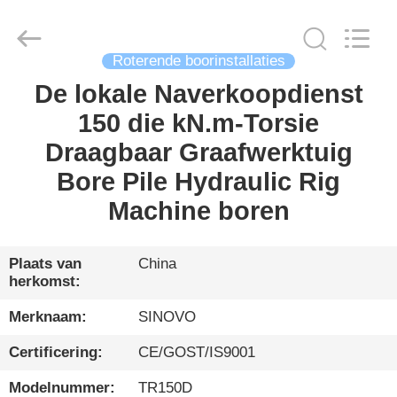
International
&
Sinovo
Heavy
Industry
Co.Ltd..
Roterende boorinstallaties
All
Rights
De lokale Naverkoopdienst
HUIS
Reserved.
150 die kN.m-Torsie
PRODUCTEN
Draagbaar Graafwerktuig
Bore Pile Hydraulic Rig
VR-
Machine boren
SHOW
Plaats van
China
herkomst:
ONGEVEER
ONS
Merknaam:
SINOVO
Certificering:
CE/GOST/IS9001
FABRIEKSREIS
Modelnummer:
TR150D