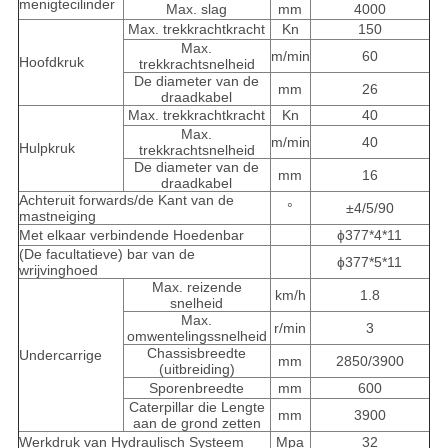
menigtecilinder
Max. slag
mm
4000
Max. trekkrachtkracht
Kn
150
Max.
m/min
60
Hoofdkruk
trekkrachtsnelheid
De diameter van de
mm
26
draadkabel
Max. trekkrachtkracht
Kn
40
Max.
m/min
40
Hulpkruk
trekkrachtsnelheid
De diameter van de
mm
16
draadkabel
Achteruit forwards/de Kant van de
°
±4/5/90
mastneiging
Met elkaar verbindende Hoedenbar
ɸ377*4*11
(De facultatieve) bar van de
ɸ377*5*11
wrijvinghoed
Max. reizende
km/h
1.8
snelheid
Max.
r/min
3
omwentelingssnelheid
Chassisbreedte
Undercarrige
mm
2850/3900
(uitbreiding)
Sporenbreedte
mm
600
Caterpillar die Lengte
mm
3900
aan de grond zetten
Werkdruk van Hydraulisch Systeem
Mpa
32