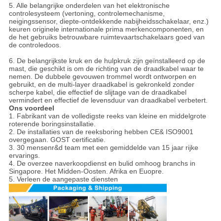
5. Alle belangrijke onderdelen van het elektronische
controlesysteem (vertoning, controlemechanisme,
neigingssensor, diepte-ontdekkende nabijheidsschakelaar, enz.)
keuren originele internationale prima merkencomponenten, en
de het gebruiks betrouwbare ruimtevaartschakelaars goed van
de controledoos.
6. De belangrijkste kruk en de hulpkruk zijn geïnstalleerd op de
mast, die geschikt is om de richting van de draadkabel waar te
nemen. De dubbele gevouwen trommel wordt ontworpen en
gebruikt, en de multi-layer draadkabel is gekronkeld zonder
scherpe kabel, die effectief de slijtage van de draadkabel
vermindert en effectief de levensduur van draadkabel verbetert.
Ons voordeel
1. Fabrikant van de volledigste reeks van kleine en middelgrote
roterende boringsinstallatie.
2. De installaties van de reeksboring hebben CE& ISO9001
overgegaan. GOST certificatie.
3. 30 mensenr&d team met een gemiddelde van 15 jaar rijke
ervarings.
4. De overzee naverkoopdienst en bulid omhoog branchs in
Singapore. Het Midden-Oosten. Afrika en Euopre.
5. Verleen de aangepaste diensten