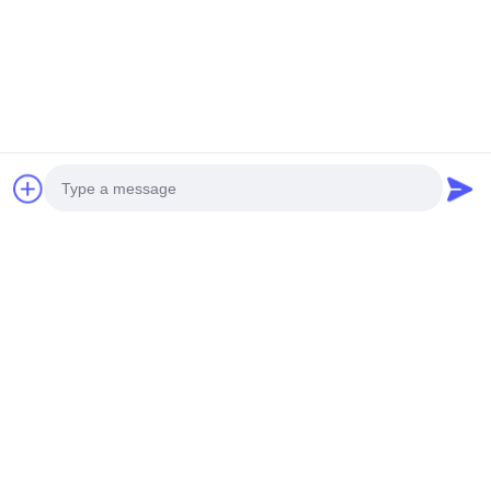
Onderhandelbaar MOQ:1
CHATTEN
27rpn roterende
Boringsinstallaties
Onderhandelbaar MOQ:1 reeks
Chat Nu
CHATTEN
261kW 88m Diepte
2500Mm Installaties van
Photo
de Diameter de
Video Call
Roterende Boring
Onderhandelbaar MOQ:1 reeks
CHATTEN
Audio Call
Gebruikte CRRC