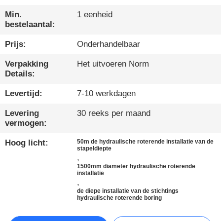
Min.
1 eenheid
KWALITEITSCONTROLE
bestelaantal:
Prijs:
Onderhandelbaar
CONTACTEER
ONS
Verpakking
Het uitvoeren Norm
Details:
Levertijd:
7-10 werkdagen
CHAT
NU
Levering
30 reeks per maand
vermogen:
COMPANY
Hoog licht:
50m de hydraulische roterende installatie van de
stapeldiepte
NEWS
,
1500mm diameter hydraulische roterende
installatie
,
SITEMAP
de diepe installatie van de stichtings
hydraulische roterende boring