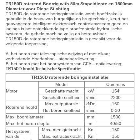
TR150D
roterend Boorrig with 50m Stapeldiepte en 1500mm
Diameter voor Diepe Stichting
TR150D de roterende boringsinstallatie wordt hoofdzakelijk
gebruikt in de bouw van burgerlijke en brugtechniek, keurt het
geavanceerd intelligent elektronisch controlesysteem goed en
ladings is het ontdekkende type proefcontrole hydraulische
systeem, de gehele machine veilig en betrouwbaar.
TR150D de roterende boringsinstallatie is geschikt voor de
volgende toepassing;
A. het boren met telescopische wrijving of met elkaar
verbindende Hoedenbar – standaardlevering;
B. het boren met het boorsysteem van CFA – optielevering;
TR150D hoofd Technische Specificatie:
TR150D roterende boringsinstallatie
Model
Cummins
Motor
Geschatte macht
kW
154
Geschatte snelheid
r/min
2200
Max.outputtorsie
kN'm
160
Roterend hoofd
Het boren snelheid
r/min
0-30
Max. boordiameter
mm
1500
Max. het boren diepte
m
40/50
Max. menigtekracht
Kn
150
Het systeem
van de
Max. extractiekracht
Kn
150