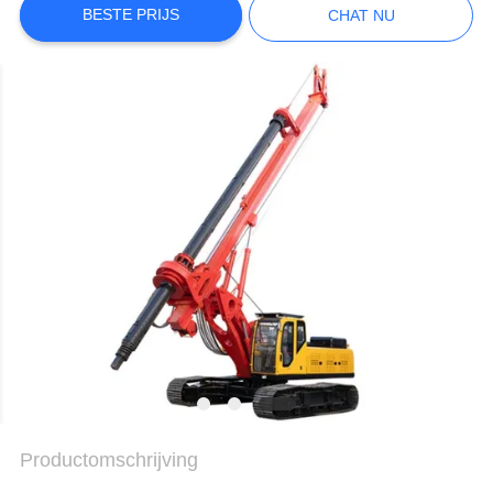
PRIVACYBELEID
BESTE PRIJS
CHAT NU
Productomschrijving