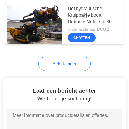
Het hydraulische
26
Kruippakje boort
Diepwand
Dubbele Motor sm-300
het Opheffen Kracht
Onderhandelbaar MOQ:1
Apparatuur
50KN met Hoge
CHATTEN
Omwentelingssnelheid
Bekijk meer
15
Horizontal
Laat een bericht achter
Directional Drilling
We bellen je snel terug!
Rig