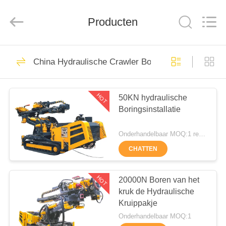
International
&
Sinovo
Heavy
Producten
Industry
Co.Ltd..
All
Rights
HUIS
Reserved.
48
China Hydraulische Crawler Boormachines
Hydraulische
PRODUCTEN
Stapelbreker
HOT
50KN hydraulische
Boringsinstallatie
VR-
SHOW
Onderhandelbaar MOQ:1 reeks
CHATTEN
68
ONGEVEER
roterende
ONS
HOT
20000N Boren van het
kruk de Hydraulische
boorinstallaties
Kruippakje
FABRIEKSREIS
Onderhandelbaar MOQ:1