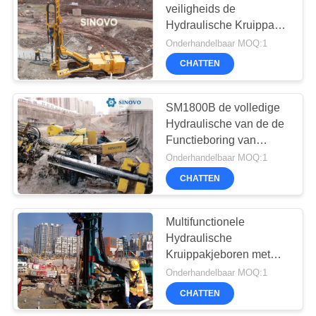
veiligheids de
Hydraulische Kruippakje
33
voor Precipitatiegat en
Onderhandelbaar MOQ:1
Ondergrondse Micro-
Hydraulische
CHATTEN
Stapels
Crawler
SM1800B de volledige
Boormachines
Hydraulische van de de
Functieboring van
Kruippakjemutil
Onderhandelbaar MOQ:1
Capaciteit van de de
CHATTEN
27
Installaties20000n Kruk
Multifunctionele
Desander
Hydraulische
Kruippakjeboren met
Cummins-Dieselmotor
Onderhandelbaar MOQ:1
CHATTEN