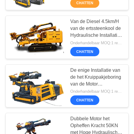
CHATTEN
KWALITEITSCONTROLE
Van de Diesel 4.5km/H
55
CONTACTEER
van de ertssteenkool de
Hydraulische Installatie
ONS
Kernboren Rig
Ankerboor
Onderhandelbaar MOQ:1 reeks
CHATTEN
CHAT
NU
De enige Installatie van
de het Kruippakjeboring
van de Motor
COMPANY
28
Opheffende Kracht
Onderhandelbaar MOQ:1 reeks
NEWS
50KN Hydraulische
CHATTEN
CFA-apparatuur
SITEMAP
Dubbele Motor het
Opheffen Kracht 50KN
met Hoge Hydraulische